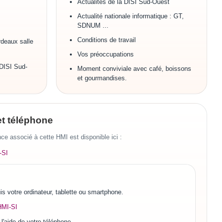
Actualités de la DISI Sud-Ouest
Actualité nationale informatique : GT,
SDNUM ...
Conditions de travail
rdeaux salle
Vos préoccupations
DISI Sud-
Moment conviviale avec café, boissons
et gourmandises.
t téléphone
nce associé à cette HMI est disponible ici :
-SI
s votre ordinateur, tablette ou smartphone.
HMI-SI
l'aide de votre téléphone.