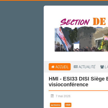
ACCUEIL
ACTUALITÉ
L
HMI - ESI33 DISI Siège B
visioconférence
7 mai 2026
actions
HMI