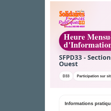
Heure Mensue
d'Informatio
SFPD33 - Section
Ouest
D33
Participation sur si
Informations pratiq