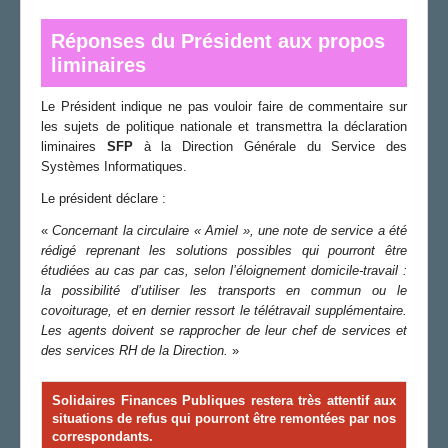
Réponses du Président aux propos
liminaires
Le Président indique ne pas vouloir faire de commentaire sur
les sujets de politique nationale et transmettra la déclaration
liminaires
SFP
à la Direction Générale du Service des
Systèmes Informatiques.
Le président déclare :
«
Concernant
la circulaire « Amiel »,
une note de service a été
rédigé reprenant les solutions possibles qui
pourront être
étudiées au cas par cas,
selon l’éloignement domicile-travail :
la
possibilité d’utiliser les transports en commun ou le
covoiturage, et en dernier ressort le télétravail supplémentaire
.
L
es
agents doi
vent
se rapprocher
de leur chef de services et
de
s services RH de
l
a Direction.
»
Solidaires Finances Publiques
restera très attentif aux
situations de refus qui pourront être remontées par nos
correspondants.