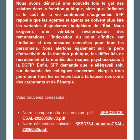
Nous avons
dénonc
é
une nouvelle fois le gel des
salaires dans la fonction publique, alors que l’inflation
et le coût de la vie continuent d’augmenter. S
FP
rappelle que les agentes et agents ne doivent plus être
les variables d’ajustement budgétaire de l’État.
Nous
exig
eons
une véritable revalorisation des
rémunérations, l’indexation du point d’indice sur
l’inflation et des mesures concrètes pour tous les
personnels.
Nous
alert
ons
également sur la perte
d’attractivité de la fonction publique, les difficultés de
recrutement et la montée des risques psychosociaux à
la DGFIP. Enfin, S
FP
demande que le télétravail soit,
sur demande
des collègues concernés
,
élargi
à trois
jours pour tous les services
face à la hausse des coûts
des carburants et de l’énergie.
Vous trouverez ci-dessous :
Notre compte-rendu en version pdf :
SFPD33-CR-
CSAL-20260526-v3.pdf
Notre déclaration liminaire :
SFPD33-Liminaire-CSAL-
20260526.pdf