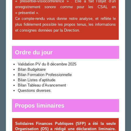
« présentiel-visioconférence » . Elle a fait l’objet d’un
enregistrement sonore comme pour les CSAL en
« présentiel ».
Ce compte-rendu vous donne notre analyse, et reflète le
plus fidèlement possible les propos tenus, les informations
et consignes données par la Direction.
Ordre du jour
Validation PV du 8 décembre 2025
Bilan Budgétaire
Bilan Formation Professionnelle
Bilan Listes d’aptitude
Bilan Tableau d’Avancement
Questions diverses.
Propos liminaires
Solidaires Finances Publiques
(
SFP
) a
été la seule
Organisation (OS) a
rédigé une déclaration liminaire.