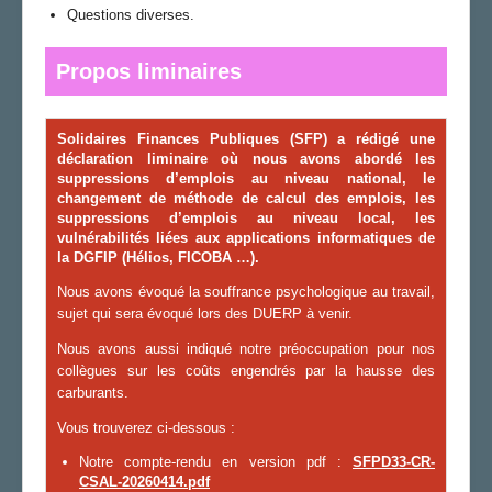
Questions diverses.
Propos liminaires
Solidaires Finances Publiques
(
SFP
) a rédigé une
déclaration liminaire où nous avons abordé les
suppressions d’emplois au niveau national, le
changement de méthode de calcul des emplois, les
suppressions d’emplois au niveau local, les
vulnérabilités liées aux applications informatiques de
la DGFIP (Hélios, FICOBA …).
Nous avons évoqué la souffrance psychologique au travail,
sujet qui sera évoqué lors des DUERP à venir.
Nous avons aussi indiqué notre préoccupation pour nos
collègues sur les coûts engendrés par la hausse des
carburants.
Vous trouverez ci-dessous :
Notre compte-rendu en version pdf :
SFPD33-CR-
CSAL-20260414.pdf