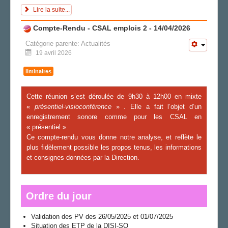
Lire la suite...
Compte-Rendu - CSAL emplois 2 - 14/04/2026
Catégorie parente:
Actualités
19 avril 2026
liminaires
Cette réunion s’est déroulée de 9h30 à 12h00 en mixte
«
présentiel-visioconférence
» . Elle a fait l’objet d’un
enregistrement sonore comme pour les CSAL en
« présentiel ».
Ce compte-rendu vous donne notre analyse, et reflète le
plus fidèlement possible les propos tenus, les informations
et consignes données par la Direction.
Ordre du jour
Validation des PV des 26/05/2025 et 01/07/2025
Situation des ETP de la DISI-SO