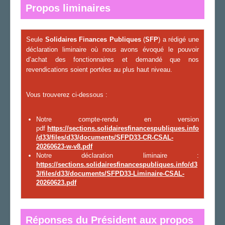
Propos liminaires
Seule
Solidaires Finances Publiques
(
SFP
) a rédigé une
déclaration liminaire où nous avons évoqué le pouvoir
d’achat des fonctionnaires et demandé que nos
revendications soient portées au plus haut niveau.
Vous trouverez ci-dessous :
Notre compte-rendu en version
pdf
https://sections.solidairesfinancespubliques.info
/d33/files/d33/documents/SFPD33-CR-CSAL-
20260623-w-v8.pdf
Notre déclaration liminaire :
https://sections.solidairesfinancespubliques.info/d3
3/files/d33/documents/SFPD33-Liminaire-CSAL-
20260623.pdf
Réponses du Président aux propos