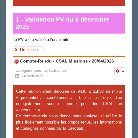
1 - Validation PV du 8 décembre
2025
Le PV a été validé à l’unanimité.
Lire la suite...
Compte-Rendu - CSAL Missions - 20/04/2026
Catégorie parente:
Actualités
24 avril 2026
Cette réunion s’est déroulée de 9h30 à 1
1
h
30
en mixte
« présentiel-visioconférence » . Elle a fait l’objet d’un
enregistrement sonore comme pour les CSAL en
« présentiel ».
Ce compte-rendu vous donne notre analyse, et reflète le
plus fidèlement possible les propos tenus, les informations
et consignes données par la Direction.