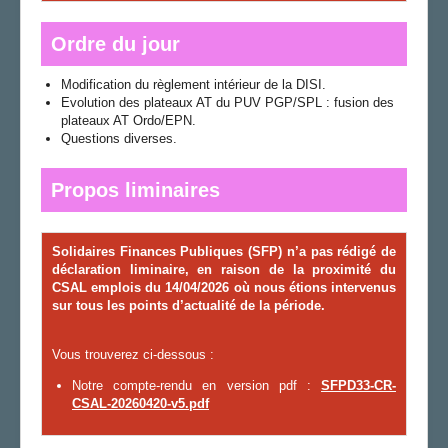
Ordre du jour
Modification du règlement intérieur de la DISI.
Evolution des plateaux AT du PUV PGP/SPL : fusion des
plateaux AT Ordo/EPN.
Questions diverses.
Propos liminaires
Solidaires Finances Publiques
(
SFP
)
n’
a
pas
rédigé
de
déclaration liminaire,
en raison de la proximité du
CSAL emplois du 14/04/2026
où nous
étions intervenus
sur tous les points d’actualité de la période.
Vous trouverez ci-dessous :
Notre compte-rendu en version pdf :
SFPD33-CR-
CSAL-20260420-v5.pdf