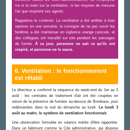
n'a ni la main sur la ventilation, ni les moyens de mesurer
l'air que respirent ses agents.
Rappelons le contexte. La ventilation a été arrêtée à trois
reprises en une semaine, la consigne de ne pas ouvrir les
fenêtres a été maintenue en vigilance orange canicule, et
des collègues ont travaillé sur site pendant les passages
de fumée.
À ce jour, personne ne sait ce qu'ils ont
respiré, et personne ne le saura.
6. Ventilation : le fonctionnement
est rétabli
Le directeur a confirmé la séquence du week-end du 1er au 3
août : les centrales de traitement d'air ont été coupées en
raison de la présence de fumées au-dessus de Bordeaux, puis
redémarrées dans la nuit du dimanche au lundi.
Le lundi 3
août au matin, le système de ventilation fonctionnait.
Une observation formulée en séance mérite d'être rapportée.
Dans un bâtiment comme la Cité administrative, qui dispose