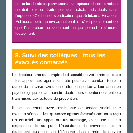
est celui du
stock permanent
: un épisode de cette nature
ne doit plus se traiter par des achats individuels dans
l'urgence. C'est une revendication que Solidaires Finances
Publiques porte au niveau national, et c'est précisément ce
que l'inscription au document unique permettra d'ancrer
localement.
8. Suivi des collègues : tous les
évacués contactés
Le directeur a rendu compte du dispositif de veille mis en place
: les appels aux agents ont été poursuivis pendant toute la
durée de la crise, avec une attention portée à leur situation
psychologique, et au moindre doute leurs coordonnées ont été
transmises aux acteurs de prévention.
Il s'est entretenu avec l'assistante de service social juste
avant la séance :
les quatorze agents évacués ont tous reçu
un courriel, un appel ou un message
, avec une mise à
disposition de sa part. L'assistante de prévention les a
également eus tous au téléphone. L'assistante de service