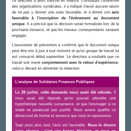
Le directeur a alors tranché en séance. Constatant l'unanimité
des organisations syndicales, il a indiqué n'avoir aucune raison
de ne pas y donner une suite favorable, et a donné son
avis
favorable à l'inscription de l'événement au document
unique
. Il a précisé que la décision serait formalisée lors de la
prochaine instance, et que les travaux correspondants seraient
engagés.
L'assistante de prévention a confirmé que le document unique
peut être mis à jour à tout moment et qu'un groupe de travail lui
est consacré début septembre. Le directeur a souhaité que ce
travail soit mené
conjointement avec le retour d'expérience
,
celui-ci devant en alimenter la rédaction.
L'analyse de Solidaires Finances Publiques
Le 28 juillet, cette demande nous avait été refusée.
Il
nous avait été répondu qu'on pouvait attendre une
hypothétique nouvelle survenance, et que l'envisager à ce
stade ne paraissait pas justifié. Nous avions qualifié ce
désaccord de frontal et annoncé que nous le reposerions.
Sept jours plus tard, l'avis est favorable.
Nous le disons
sans réserve : c'est une bonne décision, et nous en