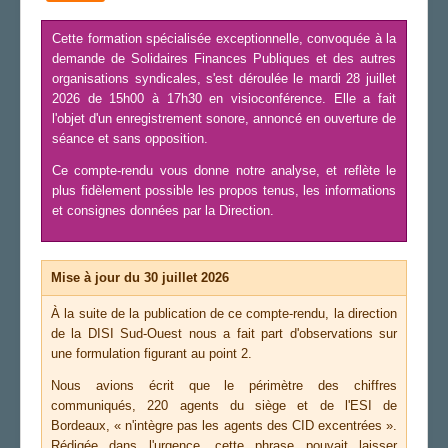
Cette formation spécialisée exceptionnelle, convoquée à la
demande de Solidaires Finances Publiques et des autres
organisations syndicales, s'est déroulée le mardi 28 juillet
2026 de 15h00 à 17h30 en visioconférence. Elle a fait
l'objet d'un enregistrement sonore, annoncé en ouverture de
séance et sans opposition.
Ce compte-rendu vous donne notre analyse, et reflète le
plus fidèlement possible les propos tenus, les informations
et consignes données par la Direction.
Mise à jour du 30 juillet 2026
À la suite de la publication de ce compte-rendu, la direction
de la DISI Sud-Ouest nous a fait part d'observations sur
une formulation figurant au point 2.
Nous avions écrit que le périmètre des chiffres
communiqués, 220 agents du siège et de l'ESI de
Bordeaux, « n'intègre pas les agents des CID excentrées ».
Rédigée dans l'urgence, cette phrase pouvait laisser