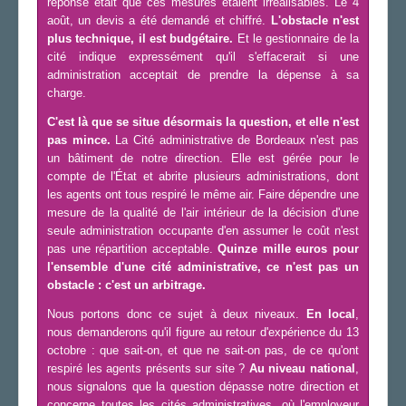
réponse était que ces mesures étaient irréalisables. Le 4
août, un devis a été demandé et chiffré.
L'obstacle n'est
plus technique, il est budgétaire.
Et le gestionnaire de la
cité indique expressément qu'il s'effacerait si une
administration acceptait de prendre la dépense à sa
charge.
C'est là que se situe désormais la question, et elle n'est
pas mince.
La Cité administrative de Bordeaux n'est pas
un bâtiment de notre direction. Elle est gérée pour le
compte de l'État et abrite plusieurs administrations, dont
les agents ont tous respiré le même air. Faire dépendre une
mesure de la qualité de l'air intérieur de la décision d'une
seule administration occupante d'en assumer le coût n'est
pas une répartition acceptable.
Quinze mille euros pour
l'ensemble d'une cité administrative, ce n'est pas un
obstacle : c'est un arbitrage.
Nous portons donc ce sujet à deux niveaux.
En local
,
nous demanderons qu'il figure au retour d'expérience du 13
octobre : que sait-on, et que ne sait-on pas, de ce qu'ont
respiré les agents présents sur site ?
Au niveau national
,
nous signalons que la question dépasse notre direction et
concerne toutes les cités administratives, où l'employeur