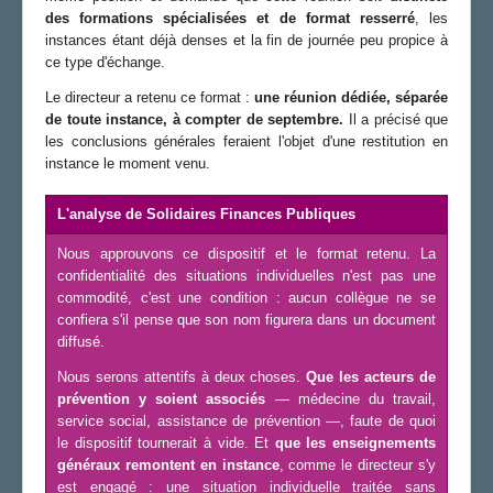
des formations spécialisées et de format resserré
, les
instances étant déjà denses et la fin de journée peu propice à
ce type d'échange.
Le directeur a retenu ce format :
une réunion dédiée, séparée
de toute instance, à compter de septembre.
Il a précisé que
les conclusions générales feraient l'objet d'une restitution en
instance le moment venu.
L'analyse de Solidaires Finances Publiques
Nous approuvons ce dispositif et le format retenu. La
confidentialité des situations individuelles n'est pas une
commodité, c'est une condition : aucun collègue ne se
confiera s'il pense que son nom figurera dans un document
diffusé.
Nous serons attentifs à deux choses.
Que les acteurs de
prévention y soient associés
— médecine du travail,
service social, assistance de prévention —, faute de quoi
le dispositif tournerait à vide. Et
que les enseignements
généraux remontent en instance
, comme le directeur s'y
est engagé : une situation individuelle traitée sans