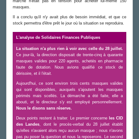
marché n'était pas en tension pour acheter lui-même 150
masques.
Il a conclu qu'il n'y avait plus de besoin immédiat, et que ce
stock permettra d'être prêt le jour où la situation se reproduira.
L'analyse de Solidaires Finances Publiques
La situation n'a plus rien à voir avec celle du 28 juillet.
Ce jour-là, la direction disposait de trente-cinq à quarante
masques valides pour 220 agents, achetés en pharmacie
faute de dotation. Nous avions qualifié ce stock de
dérisoire, et il l'était.
Aujourd'hui, ce sont environ trois cents masques valides
qui sont disponibles, auxquels s'ajoutent les masques
périmés mais scellés. La démarche a été faite, elle a
abouti, et le directeur s'y est employé personnellement.
Nous le disons sans réserve.
Deux points restent à traiter. Le premier concerne
les CID
des Landes
, dont le procès-verbal du 28 juillet établit
qu'elles n'avaient alors reçu aucun masque ; nous n'avons
pas pu poser la question et nous la reposerons. Le second