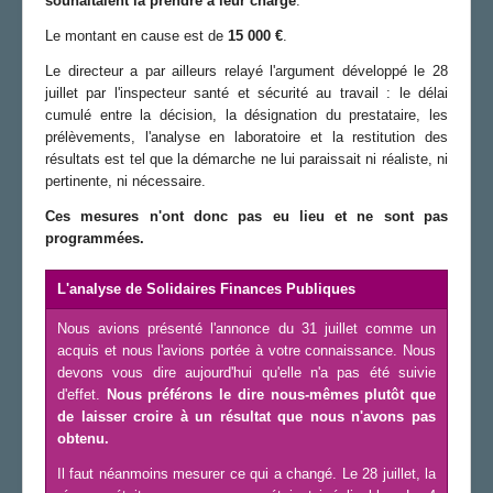
souhaitaient la prendre à leur charge
.
Le montant en cause est de
15 000 €
.
Le directeur a par ailleurs relayé l'argument développé le 28
juillet par l'inspecteur santé et sécurité au travail : le délai
cumulé entre la décision, la désignation du prestataire, les
prélèvements, l'analyse en laboratoire et la restitution des
résultats est tel que la démarche ne lui paraissait ni réaliste, ni
pertinente, ni nécessaire.
Ces mesures n'ont donc pas eu lieu et ne sont pas
programmées.
L'analyse de Solidaires Finances Publiques
Nous avions présenté l'annonce du 31 juillet comme un
acquis et nous l'avions portée à votre connaissance. Nous
devons vous dire aujourd'hui qu'elle n'a pas été suivie
d'effet.
Nous préférons le dire nous-mêmes plutôt que
de laisser croire à un résultat que nous n'avons pas
obtenu.
Il faut néanmoins mesurer ce qui a changé. Le 28 juillet, la