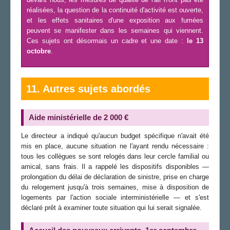
réalisées, la question de la continuité d'activité est ouverte,
et les effets sanitaires d'une exposition aux fumées
peuvent se manifester dans les semaines qui viennent.
Ces sujets ont désormais un cadre et une date :
le 13
octobre
.
11. Autres sujets abordés
Aide ministérielle de 2 000 €
Le directeur a indiqué qu'aucun budget spécifique n'avait été
mis en place, aucune situation ne l'ayant rendu nécessaire :
tous les collègues se sont relogés dans leur cercle familial ou
amical, sans frais. Il a rappelé les dispositifs disponibles —
prolongation du délai de déclaration de sinistre, prise en charge
du relogement jusqu'à trois semaines, mise à disposition de
logements par l'action sociale interministérielle — et s'est
déclaré prêt à examiner toute situation qui lui serait signalée.