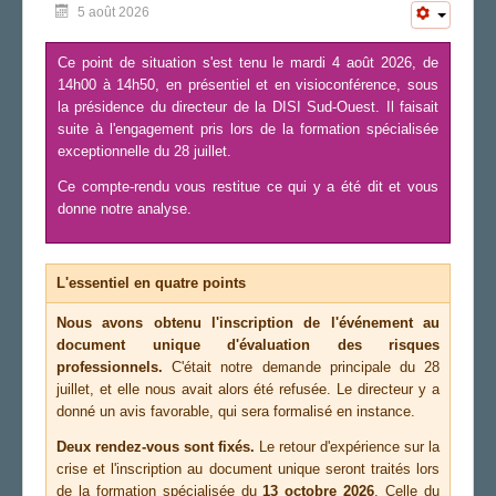
5 août 2026
FS SSCT
Action sociale
Ce point de situation s'est tenu le mardi 4 août 2026, de
Archives
14h00 à 14h50, en présentiel et en visioconférence, sous
LA SECTION
la présidence du directeur de la DISI Sud-Ouest. Il faisait
suite à l'engagement pris lors de la formation spécialisée
AGENDA
exceptionnelle du 28 juillet.
ADHÉRER
Ce compte-rendu vous restitue ce qui y a été dit et vous
donne notre analyse.
L'essentiel en quatre points
Nous avons obtenu l'inscription de l'événement au
document unique d'évaluation des risques
professionnels.
C'était notre demande principale du 28
juillet, et elle nous avait alors été refusée. Le directeur y a
donné un avis favorable, qui sera formalisé en instance.
Deux rendez-vous sont fixés.
Le retour d'expérience sur la
crise et l'inscription au document unique seront traités lors
de la formation spécialisée du
13 octobre 2026
. Celle du