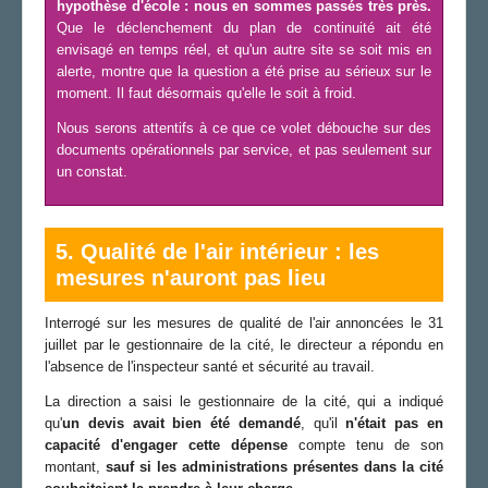
hypothèse d'école : nous en sommes passés très près.
Que le déclenchement du plan de continuité ait été
envisagé en temps réel, et qu'un autre site se soit mis en
alerte, montre que la question a été prise au sérieux sur le
moment. Il faut désormais qu'elle le soit à froid.
Nous serons attentifs à ce que ce volet débouche sur des
documents opérationnels par service, et pas seulement sur
un constat.
5. Qualité de l'air intérieur : les
mesures n'auront pas lieu
Interrogé sur les mesures de qualité de l'air annoncées le 31
juillet par le gestionnaire de la cité, le directeur a répondu en
l'absence de l'inspecteur santé et sécurité au travail.
La direction a saisi le gestionnaire de la cité, qui a indiqué
qu'
un devis avait bien été demandé
, qu'il
n'était pas en
capacité d'engager cette dépense
compte tenu de son
montant,
sauf si les administrations présentes dans la cité