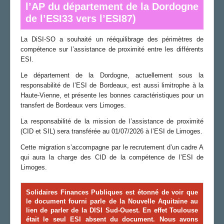
l’AP du département de la Dordogne
de l’ESI33 vers l’ESI87)
La DiSI-SO a souhaité un rééquilibrage des périmètres de
compétence sur l’assistance de proximité entre les différents
ESI.
Le département de la Dordogne, actuellement sous la
responsabilité de l’ESI de Bordeaux, est aussi limitrophe à la
Haute-Vienne, et présente les bonnes caractéristiques pour un
transfert de Bordeaux vers Limoges.
La responsabilité de la mission de l’assistance de proximité
(CID et SIL) sera transférée au 01/07/2026 à l’ESI de Limoges.
Cette migration s’accompagne par le recrutement d’un cadre A
qui aura la charge des CID de la compétence de l’ESI de
Limoges.
Solidaires Finances Publiques
est étonné de voir que
le document fourni parle de la Nouvelle Aquitaine au
lien de parler de la DISI Sud-Ouest. En effet Toulouse
était le seul ESI absent du document. Nous avons