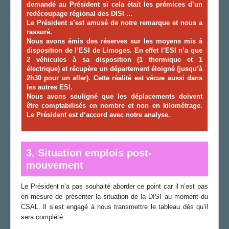
demandé au Président si cela était les prémices d’un
redécoupage régional des DISI …
Le Président s’est amusé de notre remarque et nous a
rassuré.
Nous avons émis des réserves sur les moyens mis à
disposition de l’ESI de Limoges. En effet l’ESI n’a que
2 véhicules à sa disposition (1 thermique et 1
électrique) et récupère un département éloigné (jusqu’à
2h30 pour un aller). Cette réalité est vécue aussi dans
les autres ESI.
Nous avons souligné que les déplacements doivent
être comptabilisés en nombre et non en kilométrage.
Le Président est d‘accord avec notre analyse.
3. Situation emplois post-
mouvement
Le Président n’a pas souhaité aborder ce point car il n’est pas
en mesure de présenter la situation de la DISI au moment du
CSAL. Il s’est engagé à nous transmettre le tableau dès qu’il
sera complété.