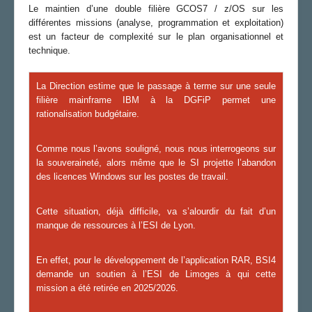
Le maintien d’une double filière GCOS7 / z/OS sur les
différentes missions (analyse, programmation et exploitation)
est un facteur de complexité sur le plan organisationnel et
technique.
La Direction estime que le passage à terme sur une seule
filière mainframe IBM à la DGFiP permet une
rationalisation budgétaire.
Comme nous l’avons souligné, nous nous interrogeons sur
la souveraineté, alors même que le SI projette l’abandon
des licences Windows sur les postes de travail.
Cette situation, déjà difficile, va s’alourdir du fait d’un
manque de ressources à l’ESI de Lyon.
En effet, pour le développement de l’application RAR, BSI4
demande un soutien à l’ESI de Limoges à qui cette
mission a été retirée en 2025/2026.