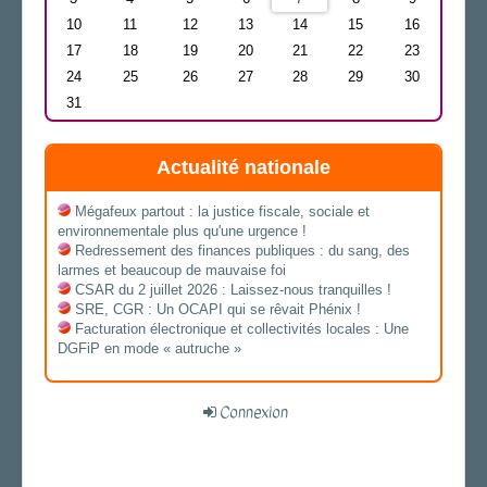
10
11
12
13
14
15
16
17
18
19
20
21
22
23
24
25
26
27
28
29
30
31
Actualité nationale
Mégafeux partout : la justice fiscale, sociale et
environnementale plus qu'une urgence !
Redressement des finances publiques : du sang, des
larmes et beaucoup de mauvaise foi
CSAR du 2 juillet 2026 : Laissez-nous tranquilles !
SRE, CGR : Un OCAPI qui se rêvait Phénix !
Facturation électronique et collectivités locales : Une
DGFiP en mode « autruche »
Connexion