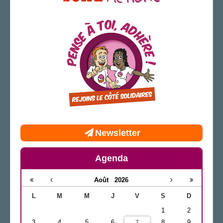
Newsletter
Agenda
Août
2026
L
M
M
J
V
S
D
1
2
3
4
5
6
8
9
7