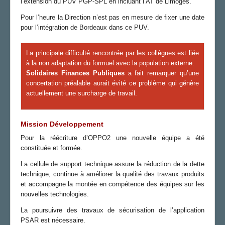
l’extension du PUV PGP-SPL en incluant l’AT de Limoges.
Pour l’heure la Direction n’est pas en mesure de fixer une date
pour l’intégration de Bordeaux dans ce PUV.
La principale difficulté rencontrée par les collègues est liée
à la non adaptation du formuel avec la population externe.
Solidaires Finances Publiques
a fait remarquer qu’une
concertation préalable aurait évité ce problème qui génère
actuellement une surcharge de travail.
Mission Développement
Pour la réécriture d’OPPO2 une nouvelle équipe a été
constituée et formée.
La cellule de support technique assure la réduction de la dette
technique, continue à améliorer la qualité des travaux produits
et accompagne la montée en compétence des équipes sur les
nouvelles technologies.
La poursuivre des travaux de sécurisation de l’application
PSAR est nécessaire.