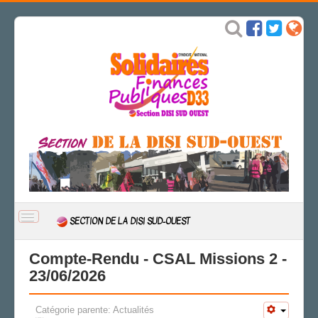
BASCULER
SECTION DE LA DISI SUD-OUEST
LA
NAVIGATION
ACCUEIL
Compte-Rendu - CSAL Missions 2 -
23/06/2026
ACTUALITÉ
CSAL
Catégorie parente:
Actualités
CAP/Recours