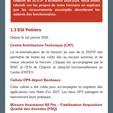
création de 18 ETP à échéance 2028-2029. Nous avons
rebondi sur les propos de notre liminaire en espérant
que les recouvrements escomptés abonderont les
salaires des fonctionnaires.
1.3 ESI Poitiers
Depuis le 1er janvier 2026 :
Centre Architecture Technique (CAT)
La ré-internalisation de la mission au sein de la DGFIP doit
permettre de limiter les coûts liés au recours externes et de
mieux sécuriser la mission. L’équipe est accompagnée par le
BINT et l‘ESI de Chalons et rattaché fonctionnellement au
Centre d’INTEX.
Cellule OPS
déport Bordeaux
Cette cellule a été créée pour accompagner la migration des
applications vers Nubo d’ici 2027. Les deux OPS partagent et
harmonisent leurs pratiques.
Mission Assistance N3 Pro – Fiabilisation Acquisition
Qualité des données (FAQ)