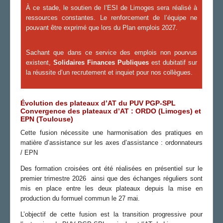
À ce stade, le soutien de l’ESI de Limoges sera réalisé à
ressources constantes. Le renforcement de l’équipe ne
pouvant être exprimé que lors du Plan emplois 2027.
Sachant que dans ce service des emplois non pourvus
existent,
Solidaires Finances Publiques
est dubitatif sur
la réussite d’un recrutement et inquiet pour nos collègues.
Évolution des plateaux d’AT du PUV PGP-SPL
Convergence des plateaux d’AT : ORDO (Limoges) et
EPN (Toulouse)
Cette fusion nécessite une harmonisation des pratiques en
matière d’assistance sur les axes d’assistance : ordonnateurs
/ EPN
Des formation croisées ont été réalisées en présentiel sur le
premier trimestre 2026 ainsi que des échanges réguliers sont
mis en place entre les deux plateaux depuis la mise en
production du formuel commun le 27 mai.
L’objectif de cette fusion est la transition progressive pour