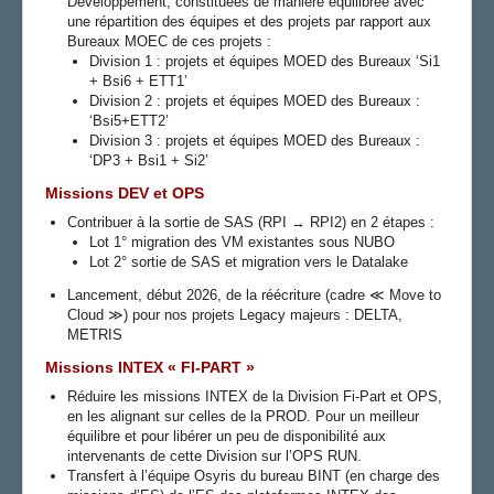
Développement, constituées de manière équilibrée avec
une répartition des équipes et des projets par rapport aux
Bureaux MOEC de ces projets :
Division 1 : projets et équipes MOED des Bureaux ‘Si1
+ Bsi6 + ETT1’
Division 2 : projets et équipes MOED des Bureaux :
‘Bsi5+ETT2’
Division 3 : projets et équipes MOED des Bureaux :
‘DP3 + Bsi1 + Si2’
Missions DEV et OPS
Contribuer à la sortie de SAS (RPI → RPI2) en 2 étapes :
Lot 1° migration des VM existantes sous NUBO
Lot 2° sortie de SAS et migration vers le Datalake
Lancement, début 2026, de la réécriture (cadre ≪ Move to
Cloud ≫) pour nos projets Legacy majeurs : DELTA,
METRIS
Missions INTEX « FI-PART »
Réduire les missions INTEX de la Division Fi-Part et OPS,
en les alignant sur celles de la PROD. Pour un meilleur
équilibre et pour libérer un peu de disponibilité aux
intervenants de cette Division sur l’OPS RUN.
Transfert à l’équipe Osyris du bureau BINT (en charge des