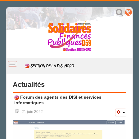
BASCULER
SECTION DE LA DISI NORD
LA
NAVIGATION
ACCUEIL
Actualités
ACTUALITÉ
Forum des agents des DISI et services
CSAL
informatiques
CAP/Recours
21 juin 2022
FS SSCT
Action sociale
Archives
LA SECTION