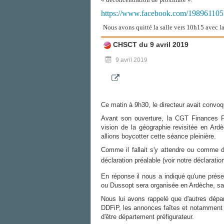
https://www.facebook.com/19896110
Nous avons quitté la salle vers 10h15 avec 
CHSCT du 9 avril 2019
9 avril 2019
Ce matin à 9h30, le directeur avait convo
Avant son ouverture, la CGT Finances Pu
vision de la géographie revisitée en Ard
allions boycotter cette séance pleinière.
Comme il fallait s'y attendre ou comme d
déclaration préalable (voir notre déclaratio
En réponse il nous a indiqué qu'une prés
ou Dussopt sera organisée en Ardèche, san
Nous lui avons rappelé que d'autres dépa
DDFiP, les annonces faîtes et notamment à
d'être département préfigurateur.