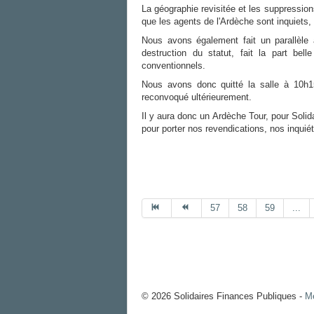
La géographie revisitée et les suppression
que les agents de l'Ardèche sont inquiets,
Nous avons également fait un parallèle a
destruction du statut, fait la part bel
conventionnels.
Nous avons donc quitté la salle à 10
reconvoqué ultérieurement.
Il y aura donc un Ardèche Tour, pour Soli
pour porter nos revendications, nos inquiét
57
58
59
...
© 2026 Solidaires Finances Publiques -
Me