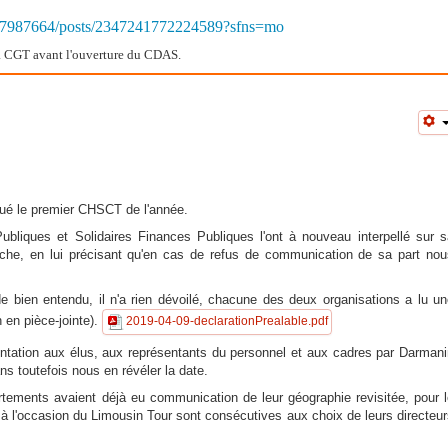
57987664/posts/2347241772224589?sfns=mo
la CGT avant l'ouverture du CDAS.
qué le premier CHSCT de l'année.
bliques et Solidaires Finances Publiques l'ont à nouveau interpellé sur s
èche, en lui précisant qu'en cas de refus de communication de sa part nou
e bien entendu, il n'a rien dévoilé, chacune des deux organisations a lu un
n en pièce-jointe).
2019-04-09-declarationPrealable.pdf
entation aux élus, aux représentants du personnel et aux cadres par Darmani
s toutefois nous en révéler la date.
rtements avaient déjà eu communication de leur géographie revisitée, pour l
 l'occasion du Limousin Tour sont consécutives aux choix de leurs directeu