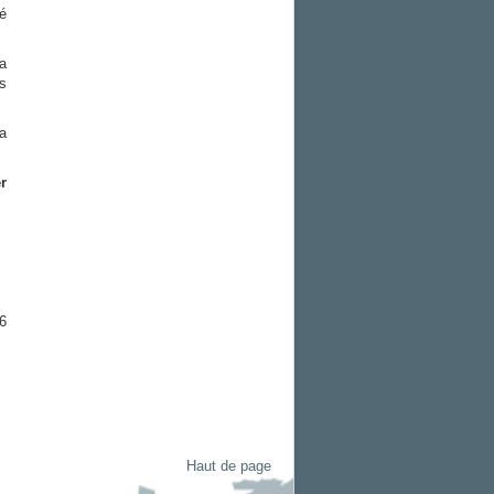
lé
a
s
a
r
6
Haut de page