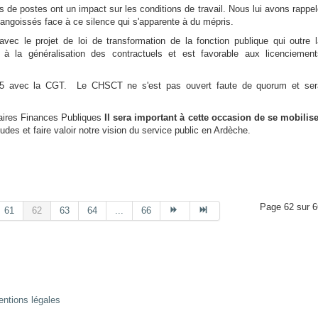
s de postes ont un impact sur les conditions de travail. Nous lui avons rappe
 angoissés face à ce silence qui s'apparente à du mépris.
vec le projet de loi de transformation de la fonction publique qui outre l
le à la généralisation des contractuels et est favorable aux licenciement
h15 avec la CGT. Le CHSCT ne s'est pas ouvert faute de quorum et ser
daires Finances Publiques
Il sera important à cette occasion de se mobilise
udes et faire valoir notre vision du service public en Ardèche.
Page 62 sur 6
61
62
63
64
...
66
ntions légales