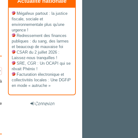
Actualité nationale
Mégafeux partout : la justice
fiscale, sociale et
environnementale plus qu'une
urgence !
Redressement des finances
publiques : du sang, des larmes
et beaucoup de mauvaise foi
CSAR du 2 juillet 2026 :
Laissez-nous tranquilles !
SRE, CGR : Un OCAPI qui se
rêvait Phénix !
Facturation électronique et
collectivités locales : Une DGFiP
à
en mode « autruche »
e
Connexion