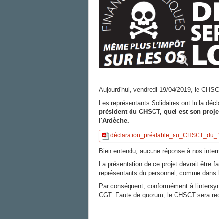
Aujourd'hui, vendredi 19/04/2019, le CHS
Les représentants Solidaires ont lu la décla
président du CHSCT, quel est son projet
l'Ardèche.
déclaration_préalable_au_CHSCT_du_1
Bien entendu, aucune réponse à nos interr
La présentation de ce projet devrait être fai
représentants du personnel, comme dans l
Par conséquent, conformément à l'intersy
CGT. Faute de quorum, le CHSCT sera rec