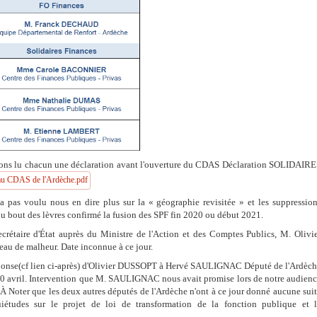
ns lu chacun une déclaration avant l'ouverture du CDAS Déclaration SOLIDAIR
e au CDAS de l'Ardèche.pdf
s voulu nous en dire plus sur la « géographie revisitée » et les suppressio
 du bout des lèvres confirmé la fusion des SPF fin 2020 ou début 2021.
crétaire d'État auprès du Ministre de l'Action et des Comptes Publics, M. Olivi
seau de malheur. Date inconnue à ce jour.
éponse(cf lien ci-après) d'Olivier DUSSOPT à Hervé SAULIGNAC Député de l'Ardèc
10 avril. Intervention que M. SAULIGNAC nous avait promise lors de notre audien
À Noter que les deux autres députés de l'Ardèche n'ont à ce jour donné aucune sui
uiétudes sur le projet de loi de transformation de la fonction publique et 