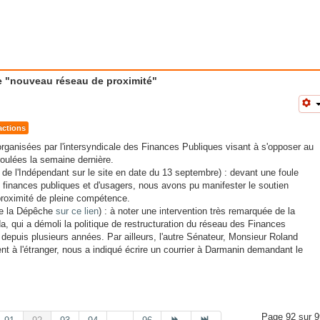
le "nouveau réseau de proximité"
actions
organisées par l'intersyndicale des Finances Publiques visant à s'opposer au
oulées la semaine dernière.
e de l'Indépendant sur le site en date du 13 septembre) : devant une foule
finances publiques et d'usagers, nous avons pu manifester le soutien
 proximité de pleine compétence.
 de la Dépêche
sur ce lien
) : à noter une intervention très remarquée de la
, qui a démoli la politique de restructuration du réseau des Finances
 depuis plusieurs années. Par ailleurs, l'autre Sénateur, Monsieur Roland
 à l'étranger, nous a indiqué écrire un courrier à Darmanin demandant le
Page 92 sur 9