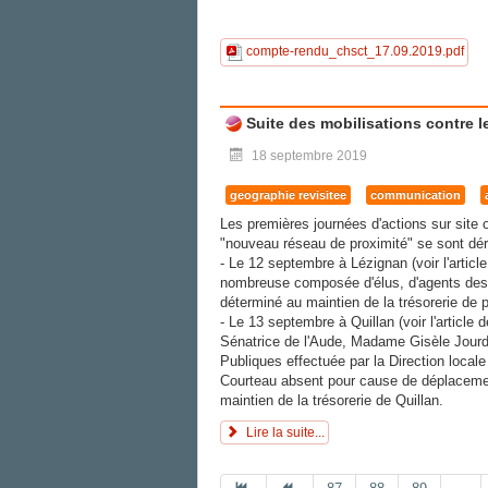
compte-rendu_chsct_17.09.2019.pdf
Suite des mobilisations contre 
18 septembre 2019
geographie revisitee
communication
Les premières journées d'actions sur site 
"nouveau réseau de proximité" se sont dér
- Le 12 septembre à Lézignan (voir l'articl
nombreuse composée d'élus, d'agents des 
déterminé au maintien de la trésorerie de
- Le 13 septembre à Quillan (voir l'article
Sénatrice de l'Aude, Madame Gisèle Jourda
Publiques effectuée par la Direction locale
Courteau absent pour cause de déplacement
maintien de la trésorerie de Quillan.
Lire la suite...