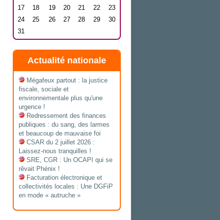
17
18
19
20
21
22
23
24
25
26
27
28
29
30
31
Actualité nationale
Mégafeux partout : la justice
fiscale, sociale et
environnementale plus qu'une
urgence !
Redressement des finances
publiques : du sang, des larmes
et beaucoup de mauvaise foi
CSAR du 2 juillet 2026 :
Laissez-nous tranquilles !
SRE, CGR : Un OCAPI qui se
rêvait Phénix !
Facturation électronique et
collectivités locales : Une DGFiP
en mode « autruche »