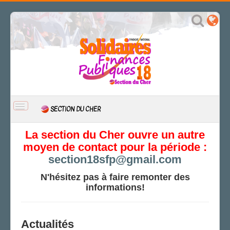
BASCULER
SECTION DU CHER
LA
NAVIGATION
ACCUEIL
La section du Cher ouvre un autre
moyen de contact pour la période :
ACTUALITÉ
section18sfp@gmail.com
CSAL
CAP/Recours
N'hésitez pas à faire remonter des
informations!
FS SSCT
Action sociale
Archives
Actualités
LE BERRY DÉCHAÎNÉ