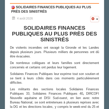
LA SECTION
SOLIDAIRES FINANCES PUBLIQUES AU PLUS
PRÈS DES SINISTRÉS
AGENDA
4 août 2026
ADHÉRER
SOLIDAIRES FINANCES
PUBLIQUES AU PLUS PRÈS DES
SINISTRÉS
De violents incendies ont ravagé la Gironde et les Landes
depuis plusieurs jours. Plusieurs milliers de personnes ont dû
être évacuées.
De nombreux collègues et leurs familles sont directement
concernés et certains ont perdus leur logement.
Solidaires Finances Publiques leur exprime tout son soutien et
se tient à leurs côtés dans ces moments particulièrement
difficiles.
Les militants des sections locales Solidaires Finances
Publiques 33, Solidaires Finances Publiques 40
,
DIRCOFI
Nouvelle aquitaine et DISI Sud-ouest, en lien avec notre
Bureau National, se sont entretenues à plusieurs reprises avec
la DG et les directions locales, y compris le week-end du 25 et