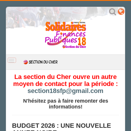
BASCULER
SECTION DU CHER
LA
NAVIGATION
ACCUEIL
La section du Cher ouvre un autre
moyen de contact pour la période :
ACTUALITÉ
section18sfp@gmail.com
CSAL
CAP/Recours
N'hésitez pas à faire remonter des
informations!
FS SSCT
Action sociale
Archives
BUDGET 2026 : UNE NOUVELLE
LE BERRY DÉCHAÎNÉ