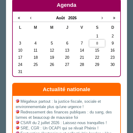
Agenda
Août
2026
L
M
M
J
V
S
D
1
2
3
4
5
6
7
9
8
10
11
12
13
14
15
16
17
18
19
20
21
22
23
24
25
26
27
28
29
30
31
Actualité nationale
Mégafeux partout : la justice fiscale, sociale et
environnementale plus qu'une urgence !
Redressement des finances publiques : du sang, des
larmes et beaucoup de mauvaise foi
CSAR du 2 juillet 2026 : Laissez-nous tranquilles !
SRE, CGR : Un OCAPI qui se rêvait Phénix !