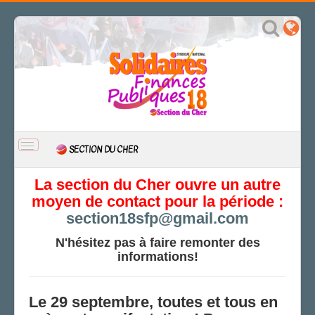
BASCULER
SECTION DU CHER
LA
NAVIGATION
ACCUEIL
La section du Cher ouvre un autre
moyen de contact pour la période :
ACTUALITÉ
section18sfp@gmail.com
CSAL
CAP/Recours
N'hésitez pas à faire remonter des
informations!
FS SSCT
Action sociale
Archives
Le 29 septembre, toutes et tous en
LE BERRY DÉCHAÎNÉ