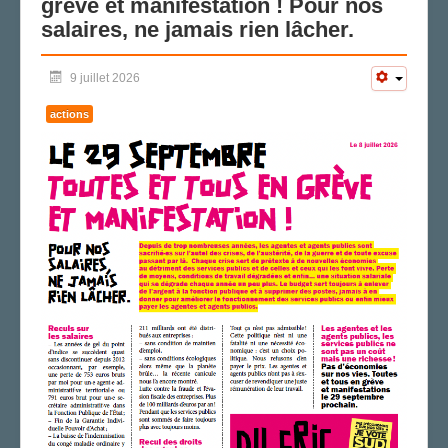
grève et manifestation ! Pour nos
salaires, ne jamais rien lâcher.
LA SECTION
AGENDA
9 juillet 2026
ADHÉRER
actions