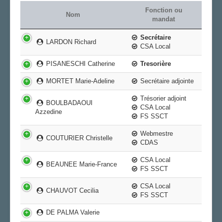
Fonction ou
AGENDA
Nom
mandat
ADHÉRER
Secrétaire
LARDON Richard
CSA Local
PISANESCHI Catherine
Tresorière
MORTET Marie-Adeline
Secrétaire adjointe
Trésorier adjoint
BOULBADAOUI
CSA Local
Azzedine
FS SSCT
Webmestre
COUTURIER Christelle
CDAS
CSA Local
BEAUNEE Marie-France
FS SSCT
CSA Local
CHAUVOT Cecilia
FS SSCT
DE PALMA Valerie