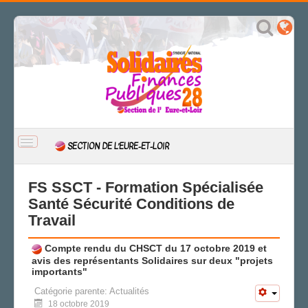
BASCULER
SECTION DE L’EURE-ET-LOIR
LA
NAVIGATION
ACCUEIL
FS SSCT - Formation Spécialisée
ACTUALITÉ
Santé Sécurité Conditions de
Travail
CSAL
CAP/Recours
Compte rendu du CHSCT du 17 octobre 2019 et
FS SSCT
avis des représentants Solidaires sur deux "projets
Action sociale
importants"
Archives
Catégorie parente:
Actualités
LA SECTION
18 octobre 2019