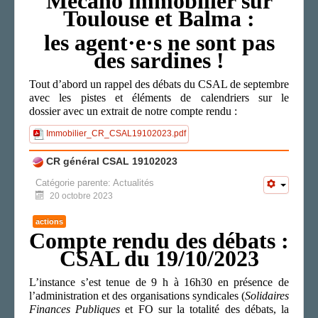
Mécano immobilier sur
Toulouse et Balma :
Le bureau de section
Vos correspondant.e.s
les agent·e·s ne sont pas
Vos élu.e.s
des sardines !
AGENDA
Tout d’abord un rappel des débats du CSAL de septembre
ADHÉRER
avec les pistes et éléments de calendriers sur le
dossier avec un extrait de notre compte rendu :
Immobilier_CR_CSAL19102023.pdf
CR général CSAL 19102023
Catégorie parente:
Actualités
20 octobre 2023
actions
Compte rendu des débats :
CSAL du 19/10/2023
L’instance s’est tenue de 9 h à 16h30 en présence de
l’administration et des organisations syndicales (
Solidaires
Finances Publiques
et FO sur la totalité des débats, la