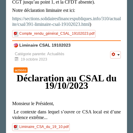
CGT jusqu’au point 1, et la CFDT absente).
Notre déclaration liminaire est ici:
https://sections.solidairesfinancespubliques.info/310/actual
ite/csal/391-liminaire-csal-19102023.html
)
Compte_rendu_général_CSAL_19102023.pdf
Liminaire CSAL 19102023
Catégorie parente:
Actualités
19 octobre 2023
actions
Déclaration au CSAL du
19/10/2023
Monsieur le Président,
Le contexte dans lequel s’ouvre ce CSA
local
est d’une
violence extrême...
Liminaire_CSA_du_19_10.pdf