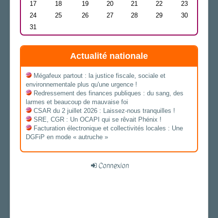
17
18
19
20
21
22
23
24
25
26
27
28
29
30
31
Actualité nationale
Mégafeux partout : la justice fiscale, sociale et
environnementale plus qu'une urgence !
Redressement des finances publiques : du sang, des
larmes et beaucoup de mauvaise foi
CSAR du 2 juillet 2026 : Laissez-nous tranquilles !
SRE, CGR : Un OCAPI qui se rêvait Phénix !
Facturation électronique et collectivités locales : Une
DGFiP en mode « autruche »
Connexion