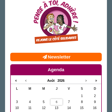
AGENDA
ADHÉRER
Newsletter
Agenda
Août
2026
L
M
M
J
V
S
D
1
2
3
4
5
7
8
9
6
10
11
12
13
14
15
16