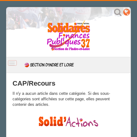
BASCULER
SECTION D'INDRE ET LOIRE
LA
NAVIGATION
ACCUEIL
CAP/Recours
ACTUALITÉ
Il n'y a aucun article dans cette catégorie. Si des sous-
CSAL
catégories sont affichées sur cette page, elles peuvent
CAP/Recours
contenir des articles.
FS SSCT
Action sociale
Archives
LA SECTION