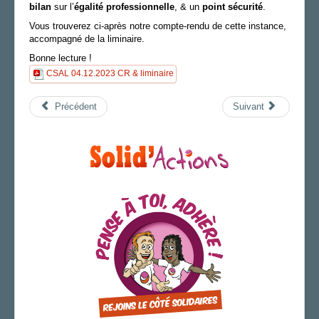
b
ilan
sur l’
égalité professionnelle
,
& un
p
oint sécurité
.
AGENDA
V
ous trouverez ci-après notre compte-rendu de cette instance,
accompagné de la liminaire.
ADHÉRER
Bonne lecture !
CSAL 04.12.2023 CR & liminaire
Précédent
Suivant