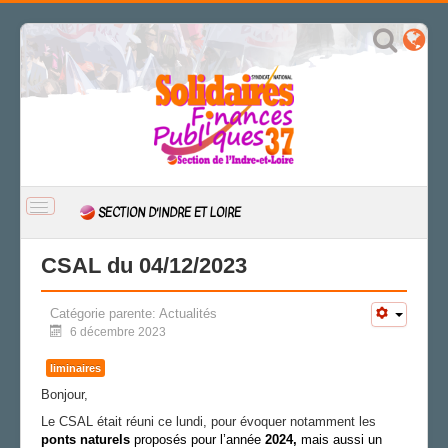
BASCULER
SECTION D'INDRE ET LOIRE
LA
NAVIGATION
ACCUEIL
CSAL du 04/12/2023
ACTUALITÉ
Catégorie parente:
Actualités
CSAL
6 décembre 2023
CAP/Recours
FS SSCT
liminaires
Action sociale
Bonjour,
Archives
Le CSAL était réuni ce lundi, pour évoquer notamment les
p
onts
n
aturels
p
roposés p
our l’année
2024,
mais aussi un
LA SECTION