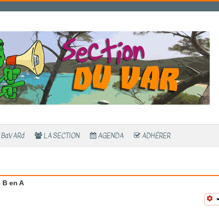
 BaVARd
LA SECTION
AGENDA
ADHÉRER
e B en A