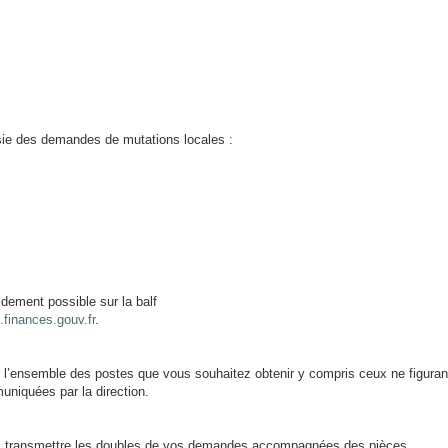
isie des demandes de mutations locales :
idement possible sur la balf
.finances.gouv.fr
.
r l’ensemble des postes que vous souhaitez obtenir y compris ceux ne figuran
uniquées par la direction.
transmettre les doubles de vos demandes accompagnées des pièces