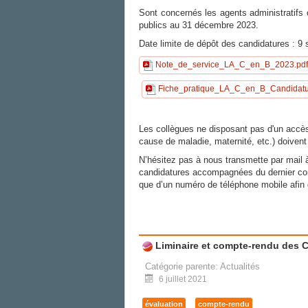
Sont concernés les agents administratifs 
publics au 31 décembre 2023.
Date limite de dépôt des candidatures : 9
Note_de_service_LA_C_en_B_2023.pdf
Fiche_pratique_LA_C_en_B_Candidatu
Les collègues ne disposant pas d'un accès
cause de maladie, maternité, etc.) doivent
N’hésitez pas à nous transmette par mail
candidatures accompagnées du dernier comp
que d’un numéro de téléphone mobile afin 
Liminaire et compte-rendu des 
Catégorie parente:
Actualités
6 juillet 2021
évaluation
compte-rendu