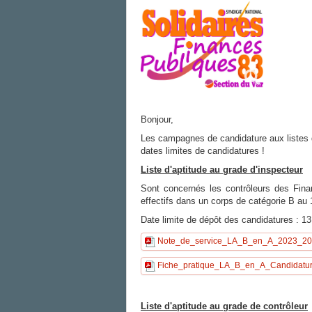
Bonjour,
Les campagnes de candidature aux listes d
dates limites de candidatures !
Liste d'aptitude au grade d'inspecteur
Sont concernés les contrôleurs des Fina
effectifs dans un corps de catégorie B au 
Date limite de dépôt des candidatures : 1
Note_de_service_LA_B_en_A_2023_202
Fiche_pratique_LA_B_en_A_Candidatur
Liste d'aptitude au grade de contrôleur