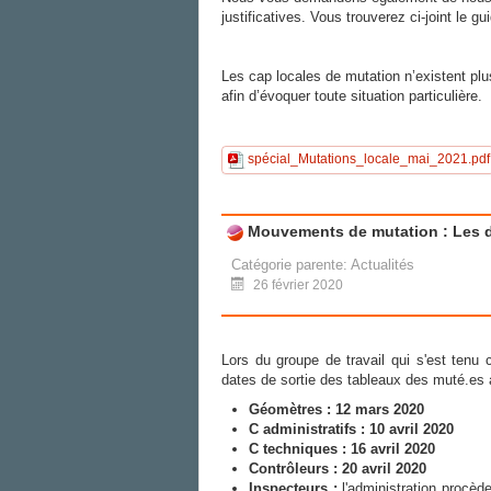
justificatives. Vous trouverez ci-joint le 
Les cap locales de mutation n’existent plu
afin d’évoquer toute situation particulière.
spécial_Mutations_locale_mai_2021.pdf
Mouvements de mutation : Les 
Catégorie parente:
Actualités
26 février 2020
Lors du groupe de travail qui s'est tenu 
dates de sortie des tableaux des muté.es
Géomètres :
12 mars 2020
C administratifs :
10 avril 2020
C techniques :
16 avril 2020
Contrôleurs : 20 avril 2020
Inspecteurs :
l'administration procèd