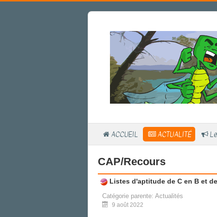
ACCUEIL
ACTUALITÉ
Le
CAP/Recours
Listes d'aptitude de C en B et d
Catégorie parente:
Actualités
9 août 2022