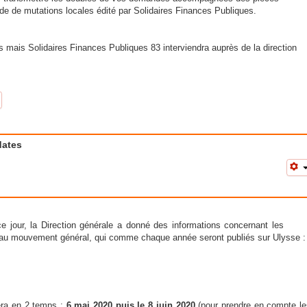
guide de mutations locales édité par Solidaires Finances Publiques.
s mais Solidaires Finances Publiques 83 interviendra auprès de la direction
dates
ce jour, la Direction générale a donné des informations concernant les
 au mouvement général, qui comme chaque année seront publiés sur Ulysse :
era en 2 temps :
6 mai 2020 puis le 8 juin 2020
(pour prendre en compte le