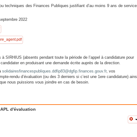
ou techniques des Finances Publiques justifiant d’au moins 9 ans de servic
 septembre 2022
re_agent.pdf
 à SIRHIUS (absents pendant toute la période de l’appel à candidature pour
 candidater en produisant une demande écrite auprès de la direction.
 à
solidairesfinancespubliques.ddfip83@dgfip.finances.gouv.fr
, vos
te-rendu d’évaluation (ou des 3 derniers si c’est une 1ere candidature) ains
que nous puissions vous joindre en cas de besoin.
CAPL d'évaluation