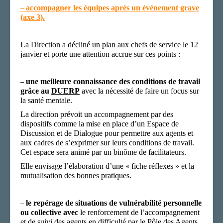
accompagner les équipes après un événement grave
–
(axe 3).
La D
irection
a décliné
un plan aux chefs de service le 12
janvier
et
porte
une attention accrue
sur ces points :
une meilleure connaissance des conditions de travail
–
grâce au
DUERP
avec la nécessité de faire un focus sur
la santé mentale.
La direction prévoit
un accompagne
me
nt par des
dispositifs comme
la mise en place d’un Espace de
Discussion et de Dialogue pour permettre aux agents et
aux cadres de s’exprimer sur leurs conditions de travail.
Cet espace sera animé par un binôme de facilitateurs.
Elle envisage l’élaboration d’une « fiche réflexe
s
» et la
mutualisation des bonnes pratiques.
le repérage de situations de vulnérabilité personnelle
–
ou collective
avec
le renforcement de l’accompagnement
et de suivi des agents en difficulté par le P
ôle des
A
gents