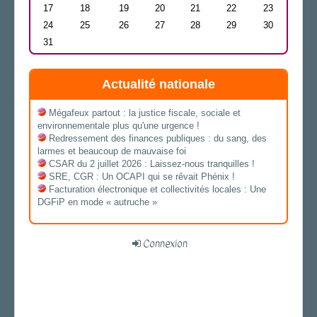
17
18
19
20
21
22
23
24
25
26
27
28
29
30
31
Actualité nationale
Mégafeux partout : la justice fiscale, sociale et
environnementale plus qu'une urgence !
Redressement des finances publiques : du sang, des
larmes et beaucoup de mauvaise foi
CSAR du 2 juillet 2026 : Laissez-nous tranquilles !
SRE, CGR : Un OCAPI qui se rêvait Phénix !
Facturation électronique et collectivités locales : Une
DGFiP en mode « autruche »
Connexion