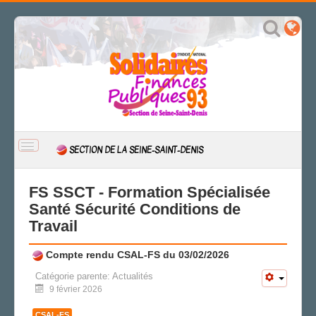
BASCULER
SECTION DE LA SEINE-SAINT-DENIS
LA
NAVIGATION
ACCUEIL
FS SSCT - Formation Spécialisée
ACTUALITÉ
Santé Sécurité Conditions de
Travail
CSAL
CAP/Recours
Compte rendu CSAL-FS du 03/02/2026
FS SSCT
Action sociale
Catégorie parente:
Actualités
9 février 2026
Archives
LA SECTION
CSAL-FS