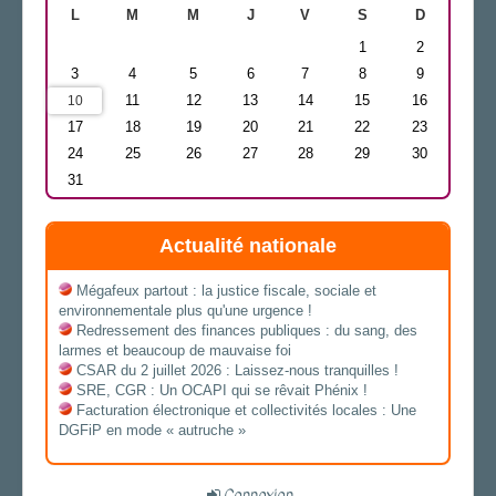
L
M
M
J
V
S
D
1
2
3
4
5
6
7
8
9
11
12
13
14
15
16
10
17
18
19
20
21
22
23
24
25
26
27
28
29
30
31
Actualité nationale
Mégafeux partout : la justice fiscale, sociale et
environnementale plus qu'une urgence !
Redressement des finances publiques : du sang, des
larmes et beaucoup de mauvaise foi
CSAR du 2 juillet 2026 : Laissez-nous tranquilles !
SRE, CGR : Un OCAPI qui se rêvait Phénix !
Facturation électronique et collectivités locales : Une
DGFiP en mode « autruche »
Connexion