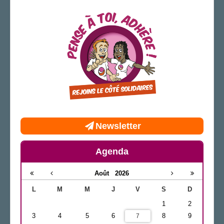
LA SECTION
AGENDA
ADHÉRER
Newsletter
Agenda
Août
2026
L
M
M
J
V
S
D
1
2
3
4
5
6
8
9
7