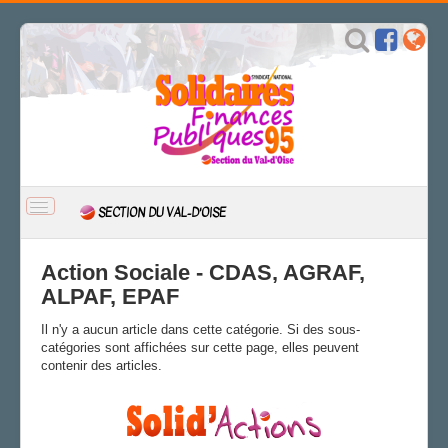
BASCULER
SECTION DU VAL-D'OISE
LA
NAVIGATION
ACCUEIL
Action Sociale - CDAS, AGRAF,
ACTUALITÉ
ALPAF, EPAF
CSAL
Il n'y a aucun article dans cette catégorie. Si des sous-
CAP/Recours
catégories sont affichées sur cette page, elles peuvent
FS SSCT
contenir des articles.
Action sociale
Archives
SOLIDAIREMENT VÔTRE 95