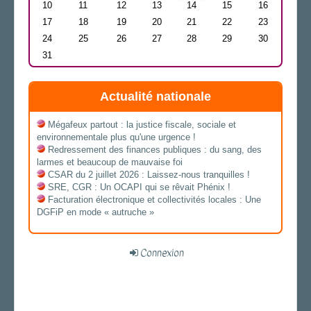
10
11
12
13
14
15
16
17
18
19
20
21
22
23
24
25
26
27
28
29
30
31
Actualité nationale
Mégafeux partout : la justice fiscale, sociale et
environnementale plus qu'une urgence !
Redressement des finances publiques : du sang, des
larmes et beaucoup de mauvaise foi
CSAR du 2 juillet 2026 : Laissez-nous tranquilles !
SRE, CGR : Un OCAPI qui se rêvait Phénix !
Facturation électronique et collectivités locales : Une
DGFiP en mode « autruche »
Connexion