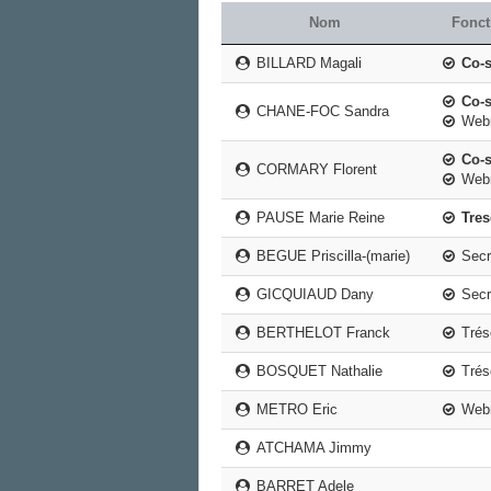
Nom
Fonct
BILLARD Magali
Co-s
Co-s
CHANE-FOC Sandra
Web
Co-s
CORMARY Florent
Web
PAUSE Marie Reine
Tres
BEGUE Priscilla-(marie)
Secré
GICQUIAUD Dany
Secré
BERTHELOT Franck
Tréso
BOSQUET Nathalie
Tréso
METRO Eric
Web
ATCHAMA Jimmy
BARRET Adele