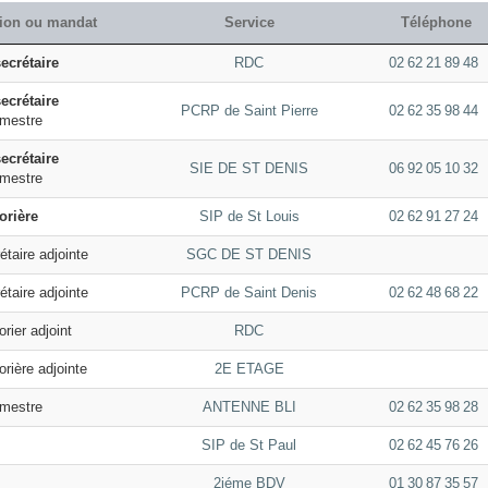
ion ou mandat
Service
Téléphone
ecrétaire
RDC
02 62 21 89 48
ecrétaire
PCRP de Saint Pierre
02 62 35 98 44
mestre
ecrétaire
SIE DE ST DENIS
06 92 05 10 32
mestre
orière
SIP de St Louis
02 62 91 27 24
taire adjointe
SGC DE ST DENIS
taire adjointe
PCRP de Saint Denis
02 62 48 68 22
rier adjoint
RDC
rière adjointe
2E ETAGE
mestre
ANTENNE BLI
02 62 35 98 28
SIP de St Paul
02 62 45 76 26
2iéme BDV
01 30 87 35 57