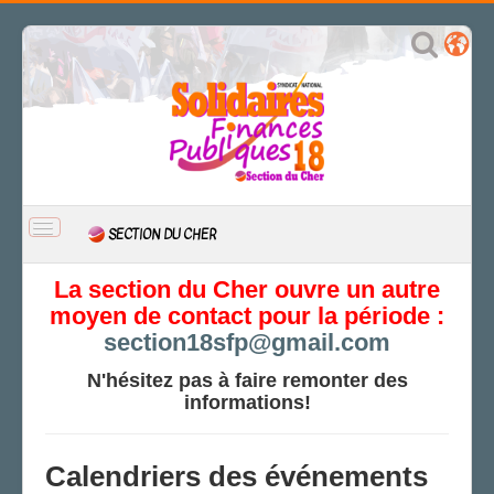
BASCULER
SECTION DU CHER
LA
NAVIGATION
ACCUEIL
La section du Cher ouvre un autre
moyen de contact pour la période :
ACTUALITÉ
section18sfp@gmail.com
CSAL
CAP/Recours
N'hésitez pas à faire remonter des
informations!
FS SSCT
Action sociale
Archives
Calendriers des événements
LE BERRY DÉCHAÎNÉ