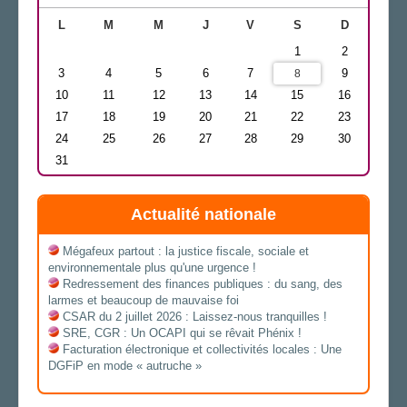
L
M
M
J
V
S
D
1
2
3
4
5
6
7
9
8
10
11
12
13
14
15
16
17
18
19
20
21
22
23
24
25
26
27
28
29
30
31
Actualité nationale
Mégafeux partout : la justice fiscale, sociale et
environnementale plus qu'une urgence !
Redressement des finances publiques : du sang, des
larmes et beaucoup de mauvaise foi
CSAR du 2 juillet 2026 : Laissez-nous tranquilles !
SRE, CGR : Un OCAPI qui se rêvait Phénix !
Facturation électronique et collectivités locales : Une
DGFiP en mode « autruche »