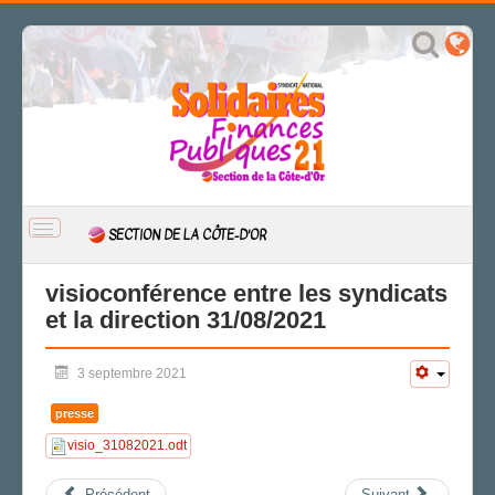
BASCULER
SECTION DE LA CÔTE-D'OR
LA
NAVIGATION
ACCUEIL
visioconférence entre les syndicats
et la direction 31/08/2021
ACTUALITÉ
CSAL
3 septembre 2021
CAP/Recours
FS SSCT
presse
Action sociale
visio_31082021.odt
Archives
LA SECTION
Précédent
Suivant