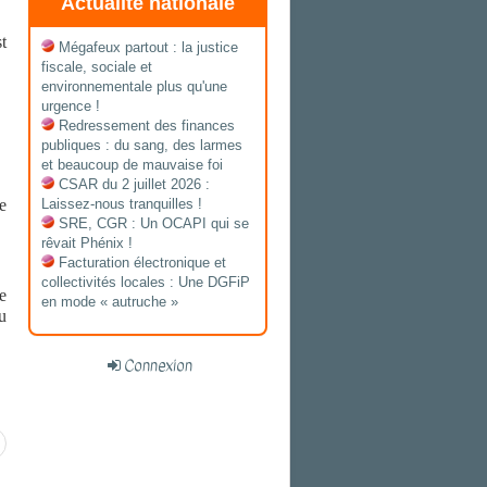
Actualité nationale
t
Mégafeux partout : la justice
fiscale, sociale et
environnementale plus qu'une
urgence !
Redressement des finances
publiques : du sang, des larmes
et beaucoup de mauvaise foi
CSAR du 2 juillet 2026 :
Laissez-nous tranquilles !
e
SRE, CGR : Un OCAPI qui se
rêvait Phénix !
Facturation électronique et
collectivités locales : Une DGFiP
e
en mode « autruche »
u
Connexion