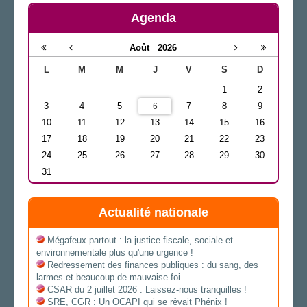
Agenda
Août
2026
L
M
M
J
V
S
D
1
2
3
4
5
7
8
9
6
10
11
12
13
14
15
16
17
18
19
20
21
22
23
24
25
26
27
28
29
30
31
Actualité nationale
Mégafeux partout : la justice fiscale, sociale et
environnementale plus qu'une urgence !
Redressement des finances publiques : du sang, des
larmes et beaucoup de mauvaise foi
CSAR du 2 juillet 2026 : Laissez-nous tranquilles !
SRE, CGR : Un OCAPI qui se rêvait Phénix !