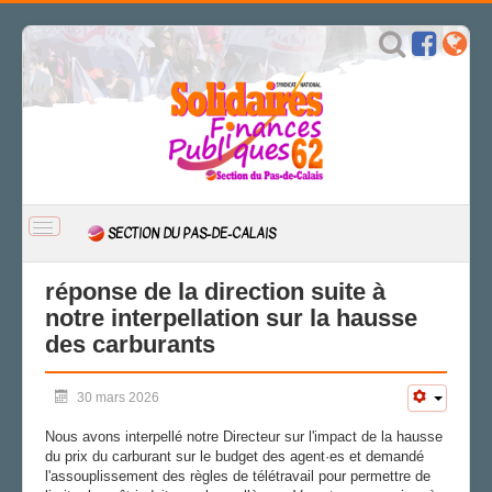
BASCULER
SECTION DU PAS-DE-CALAIS
LA
NAVIGATION
ACCUEIL
réponse de la direction suite à
notre interpellation sur la hausse
ACTION
des carburants
ACTUALITÉ
CSAL
30 mars 2026
CAP/Recours
Nous avons interpellé notre Directeur sur l'impact de la hausse
FS SSCT
du prix du carburant sur le budget des agent·es et demandé
Action sociale
l'assouplissement des règles de télétravail pour permettre de
Archives