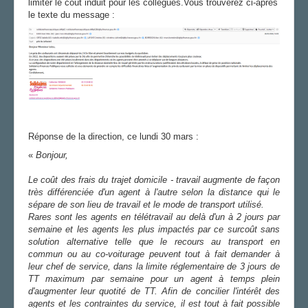
limiter le coût induit pour les collègues.Vous trouverez ci-après
le texte du message :
LE P'TIT SOLID
LA SECTION
AGENDA
ADHÉRER
Réponse de la direction, ce lundi 30 mars :
«
Bonjour,
Le coût des frais du trajet domicile - travail augmente de façon
très différenciée d'un agent à l'autre selon la distance qui le
sépare de son lieu de travail et le mode de transport utilisé.
Rares sont les agents en télétravail au delà d'un à 2 jours par
semaine et les agents les plus impactés par ce surcoût sans
solution alternative telle que le recours au transport en
commun ou au co-voiturage peuvent tout à fait demander à
leur chef de service, dans la limite réglementaire de 3 jours de
TT maximum par semaine pour un agent à temps plein
d'augmenter leur quotité de TT. Afin de concilier l'intérêt des
agents et les contraintes du service, il est tout à fait possible