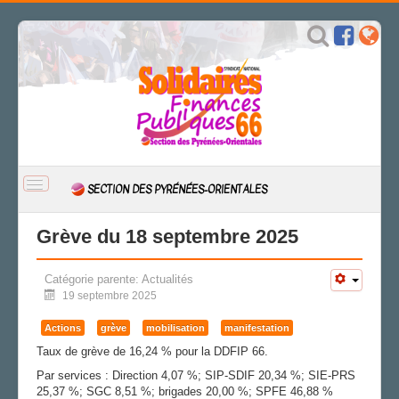
BASCULER
SECTION DES PYRÉNÉES-ORIENTALES
LA
NAVIGATION
ACCUEIL
Grève du 18 septembre 2025
ACTUALITÉ
Catégorie parente:
Actualités
Actions
19 septembre 2025
CSAL
CAP/Recours
Actions
grève
mobilisation
manifestation
FS SSCT
Taux de grève de 16,24 % pour la DDFIP 66.
Action sociale
Par services : Direction 4,07 %; SIP-SDIF 20,34 %; SIE-PRS
Archives
25,37 %; SGC 8,51 %; brigades 20,00 %; SPFE 46,88 %