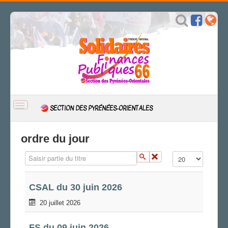
BASCULER
SECTION DES PYRÉNÉES-ORIENTALES
LA
NAVIGATION
ACCUEIL
ordre du jour
ACTUALITÉ
Saisir partie du titre
Affichage #
Actions
CSAL
CAP/Recours
CSAL du 30 juin 2026
FS SSCT
20 juillet 2026
Action sociale
Archives
FS du 09 juin 2026