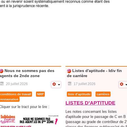
Nous ne sommes pas des
Listes d'aptitude - Idiv fin
agents de 2nde zone
de carrière
20 juillet 2026
17 juillet 2026
conditions de travail
NRP
liste d'aptitude
carrières
restauration
LISTES D’APTITUDE
liquer sur le tract pour le lire :
Les notes concernant les listes
d'aptitude pour le passage de C en B
(passage au grade de contrôleur de 2
classe des finances publiques)et de 