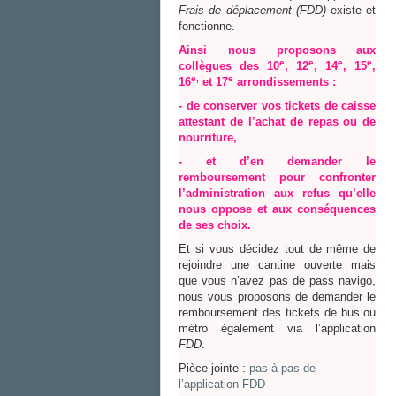
Fr
ais
de déplacement (FDD)
existe et
fonctionne.
Ainsi nous proposons aux
e
e
e
e
collègues des 10
, 12
, 14
, 15
,
e,
e
16
et 17
arrondissements :
- de conserver vos tickets de caisse
attestant de l’achat de repas ou de
nourriture,
- et d’en demander le
remboursement pour confronter
l’administration aux refus qu’elle
nous oppose et aux conséquences
de ses choix.
Et si vous décidez tout de même de
rejoindre une cantine ouverte mais
que vous n’avez pas de pass navigo,
nous vous proposons de demander le
remboursement des tickets de bus ou
métro également via l’application
FDD
.
Pièce jointe :
pas à pas de
l’application FDD