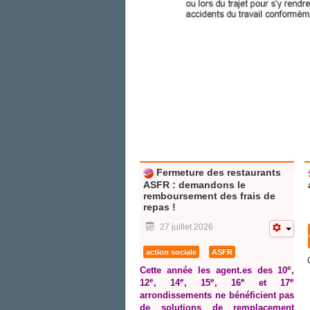
Fermeture des restaurants
ASFR : demandons le
remboursement des frais de
repas !
27 juillet 2026
action sociale
ASFR
C
e
Cette année les agent.es des 10
,
e
e
e
e
e
12
, 14
, 15
, 16
et 17
arrondissements ne bénéficient pas
de solutions de remplacement