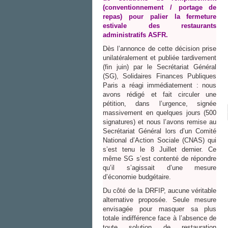
(conventionnement / portage de
repas) pour palier la fermeture
estivale des restaurants
administratifs ASFR.
Dès l’annonce de cette décision prise
unilatéralement et publiée tardivement
(fin juin) par le Secrétariat Général
(SG), Solidaires Finances Publiques
Paris a réagi immédiatement : nous
avons rédigé et fait circuler une
pétition, dans l’urgence, signée
massivement en quelques jours (500
signatures) et nous l’avons remise au
Secrétariat Général lors d’un Comité
National d’Action Sociale (CNAS) qui
s’est tenu le 8 Juillet dernier. Ce
même SG s’est contenté de répondre
qu’il s’agissait d’une mesure
d’économie budgétaire.
Du côté de la DRFIP, aucune véritable
alternative proposée. Seule mesure
envisagée pour masquer sa plus
totale indifférence face à l’absence de
toute solution de restauration