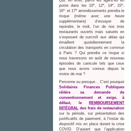
Qui, en effet, parmi les agent·es en
e
e
e
e
poste dans les 10
, 12
, 14
, 15
,
e,
e
16
et 17
arrondissements prendra le
risque
(même avec une heure
supplémentaire)
d’essayer de
rejoindre, le midi, l’un de nos trois
restaurants ouverts mais saturés en
s’exposant de surcroît aux aléas qui
émaillent quotidiennement la
circulation des transports en commun
à Paris ? Qui prendra ce risque si
nous traversons en août de nouveau
épisodes de canicule tels que ceux
que nous avons connus depuis le
moins de mai ?
Personne ou presque… C’est pourquoi
Solidaires
Finances Publiques
réitère
sa demande de
conventionnement
et exige,
à
défaut, le
REMBOURSEMENT
INTÉGRAL
des frais de restauration
sur la période, sur présentation des
justificatifs de paiement, à l’instar du
dispositif mis en place durant la crise
COVID. D’autant que l’application