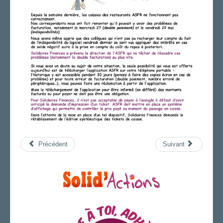
CAP/Recours
FS SSCT
Action sociale
Élections professionnelles 2018
Archives
LA GRIFFE
LA SECTION
Le bureau de section
Les correspondant.e.s de site
Vos élu.e.s
AGENDA
Précédent
Suivant
ADHÉRER