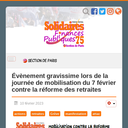
BASCULER
SECTION DE PARIS
LA
NAVIGATION
ACCUEIL
Évènement gravissime lors de la
journée de mobilisation du 7 février
ACTUALITÉ
contre la réforme des retraites
Actions
NRP/Démetropolisation
10 février 2023
Expression
Engagements
actions
retraites
Grève
manifestation
attac
Égalité des droits
CSAL