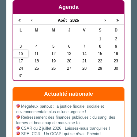
Agenda
Août
2026
L
M
M
J
V
S
D
1
2
3
4
5
6
7
8
9
11
12
13
14
15
16
10
17
18
19
20
21
22
23
24
25
26
27
28
29
30
31
Actualité nationale
Mégafeux partout : la justice fiscale, sociale et
environnementale plus qu'une urgence !
Redressement des finances publiques : du sang, des
larmes et beaucoup de mauvaise foi
CSAR du 2 juillet 2026 : Laissez-nous tranquilles !
SRE, CGR : Un OCAPI qui se rêvait Phénix !