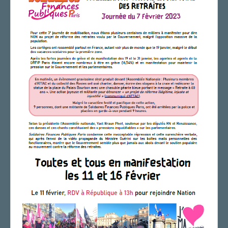
CAP/Recours
FS SSCT
Action sociale
Élections professionnelles 2018
Archives
LA GRIFFE
LA SECTION
Le bureau de section
Les correspondant.e.s de site
Vos élu.e.s
AGENDA
ADHÉRER