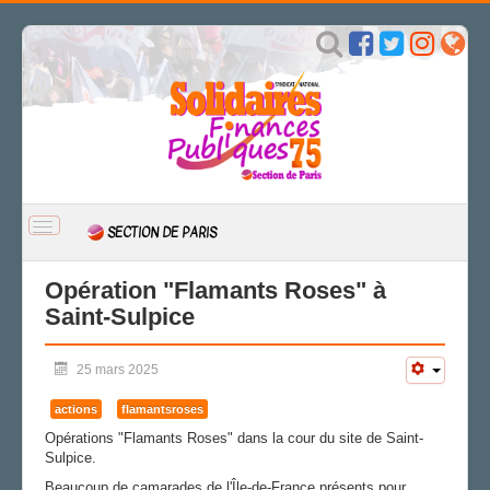
BASCULER
SECTION DE PARIS
LA
NAVIGATION
ACCUEIL
Opération "Flamants Roses" à
Saint-Sulpice
ACTUALITÉ
Actions
25 mars 2025
NRP/Démetropolisation
Expression
actions
flamantsroses
Engagements
Opérations "Flamants Roses" dans la cour du site de Saint-
Égalité des droits
Sulpice.
CSAL
Beaucoup de camarades de l'Île-de-France présents pour