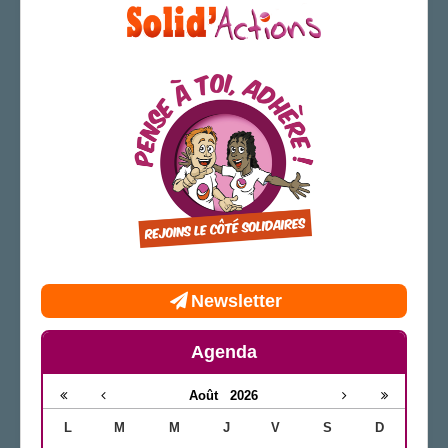
Newsletter
Agenda
Août
2026
L
M
M
J
V
S
D