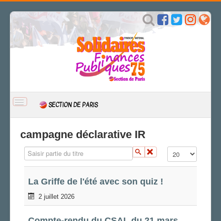
BASCULER
SECTION DE PARIS
LA
NAVIGATION
ACCUEIL
campagne déclarative IR
ACTUALITÉ
Saisir partie du titre
Affichage #
Actions
NRP/Démetropolisation
Expression
La Griffe de l'été avec son quiz !
Engagements
2 juillet 2026
Égalité des droits
CSAL
Compte-rendu du CSAL du 21 mars