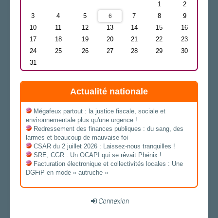
1
2
3
4
5
7
8
9
6
10
11
12
13
14
15
16
17
18
19
20
21
22
23
24
25
26
27
28
29
30
31
Actualité nationale
Mégafeux partout : la justice fiscale, sociale et
environnementale plus qu'une urgence !
Redressement des finances publiques : du sang, des
larmes et beaucoup de mauvaise foi
CSAR du 2 juillet 2026 : Laissez-nous tranquilles !
SRE, CGR : Un OCAPI qui se rêvait Phénix !
Facturation électronique et collectivités locales : Une
DGFiP en mode « autruche »
Connexion