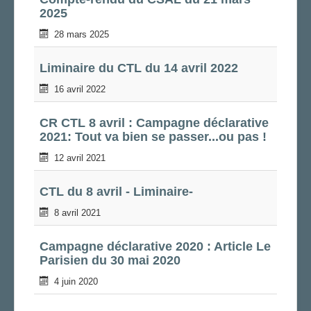
CAP/Recours
2025
FS SSCT
28 mars 2025
Action sociale
Élections professionnelles 2018
Liminaire du CTL du 14 avril 2022
Archives
16 avril 2022
LA GRIFFE
LA SECTION
CR CTL 8 avril : Campagne déclarative
2021: Tout va bien se passer...ou pas !
Le bureau de section
Les correspondant.e.s de site
12 avril 2021
Vos élu.e.s
CTL du 8 avril - Liminaire-
AGENDA
8 avril 2021
ADHÉRER
Campagne déclarative 2020 : Article Le
Parisien du 30 mai 2020
4 juin 2020