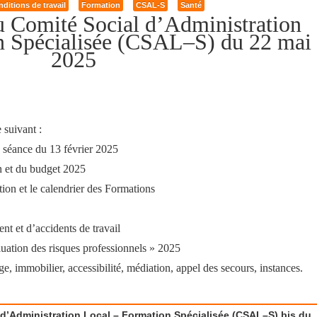
ditions de travail
Formation
CSAL-S
Santé
u Comité
Social d’Administration
 Spécialisée
(C
SA
L
–S
)
du
22 mai
2025
e suivant :
 séance du 13 février 2025
on et du budget 2025
tion et le calendrier des Formations
nt et d’accidents de travail
uation des risques professionnels » 2025
e, immobilier, accessibilité, médiation, appel des secours, instances.
’Administration Local – Formation Spécialisée (CSAL–S) bis du