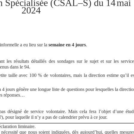
n Spécialisée
(C
SA
L
–S
)
du
1
4
m
ai
202
4
informelle a eu lieu sur la
semaine en 4 jours
.
 les résultats détaillés des sondages sur le sujet et sur les service
tenus dans le 94.
etite taille avec 100 % de volontaires, mais la direction estime qu’il es
 4 jours génère une longue liste de questions pour lesquelles la directio
 les réponses…
s désigné de service volontaire. Mais cela fera l’objet d’une étud
?), pour laquelle il n’y a pas de calendrier prévu à ce jour.
claration liminaire.
a nécessité que nous soient indiquées, dès aujourd’hui, quelles mesure