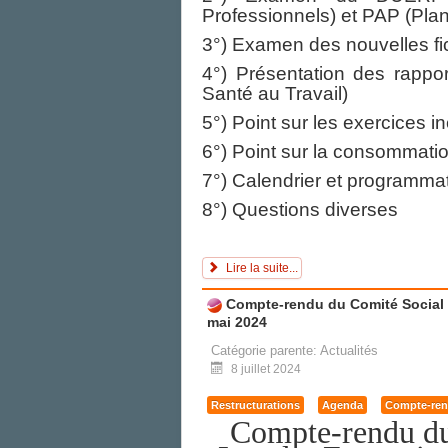
Professionnels) et PAP (Plan
3°) Examen des nouvelles fic
4°) Présentation des rapport
Santé au Travail)
5°) Point sur les exercices i
6°) Point sur la consommati
7°) Calendrier et programma
8°) Questions diverses
Lire la suite...
Compte-rendu du Comité Social d
mai 2024
Catégorie parente:
Actualités
8 juillet 2024
Restructurations
Agenda
Compte-ren
Compte-rendu
d