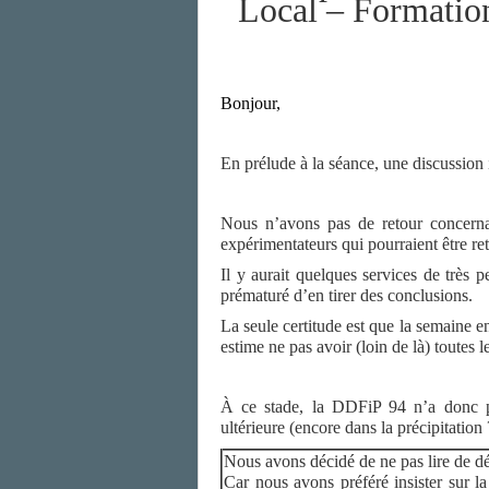
Local –
Formatio
B
onjour,
En prélude à la séance, une discussion 
Nous n’avons pas de retour concernant
expérimentateurs qui pourraient être re
Il y aurait quelques services de très p
prématuré d’en tirer des conclusions.
La seule certitude est que la semaine en
estime ne pas avoir (loin de là) toutes
À ce stade, la DDFiP 94 n’a donc pa
ultérieure (encore dans la précipitation 
Nous avons décidé de ne pas lire de dé
Car nous avons préféré insister sur l