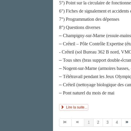
5°) Point sur la circulaire de fonctionn
6°) Fiches de signalement et accidents 
7°) Programmation des dépenses
8°) Questions diverses
–
Champigny-sur-Marne (essuie-mains
–
Créteil – Pôle Contrôle Expertise (ét
- Créteil (sol Bureau 362 B nord, VM
–
Tous sites (bras support double-écran
–
Nogent-sur-Marne (armoires basses, 
–
Télétravail pendant les Jeux Olympi
–
Créteil (nettoyage biologique des can
–
Pont naturel du mois de mai
Lire la suite...
1
2
3
4