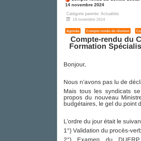
14 novembre 2024
Catégorie parente:
Actualités
19 novembre 2024
Agenda
Compte-rendu de réunion
Co
Compte-rendu
du 
Formation Spéciali
Bonjour,
Nous n’avons pas lu de décla
Mais tous les syndicats se
propos du nouveau Ministre 
budgétaires, le gel du point d
L’ordre du jour était le suivant
1°) Validation du procès-ve
2°) Examen du DUERP (