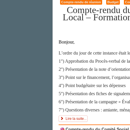
Compte-rendu de réunion
Budget
Con
Compte-rendu
d
Local –
Formation
B
onjour,
L’ordre du jour de cette instance était l
1°) Approbation du Procès-verbal de la
2°) Présentation de la note d’orientati
3°) Point sur le financement, l’organisa
4°) Point budgétaire sur les dépenses
5°) Présentation des fiches de signaleme
6°) Présentation de la campagne « Éval
7°) Questions diverses : amiante, ménag
Lire la suite...
Compte-rendu du Comité Social d