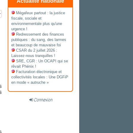
Actualité nationale
Mégafeux partout : la justice
fiscale, sociale et
environnementale plus qu'une
urgence !
Redressement des finances
publiques : du sang, des larmes
et beaucoup de mauvaise foi
CSAR du 2 juillet 2026 :
Laissez-nous tranquilles !
SRE, CGR : Un OCAPI qui se
rêvait Phénix !
Facturation électronique et
collectivités locales : Une DGFiP
en mode « autruche »
s
s
Connexion
s