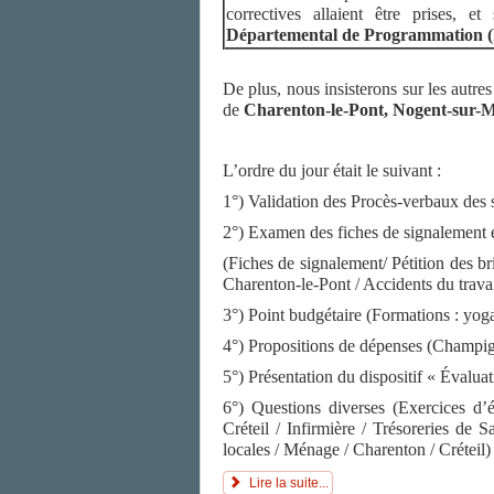
correctives allaient être prises, e
Dé
partemental de
P
rogrammation
De plus, nous insisterons sur les autre
de
Charenton-le-Pont,
Nogent-
sur-
L’ordre du jour était le suivant :
1°) Validation des Procès-verbaux des
2°) Examen des fiches de signalement et
(Fiches de signalement/ Pétition des 
Charenton-le-Pont / Accidents du travai
3°) Point budgétaire (Formations : yoga 
4°) Propositions de dépenses (Champigny
5°) Présentation du dispositif « Éval
6°) Questions diverses (Exercices d’
Créteil / Infirmière / Trésoreries d
locales / Ménage / Charenton / Créteil)
Lire la suite...