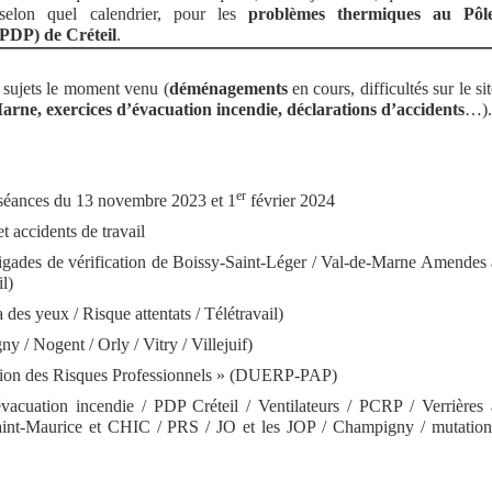
t selon quel calendrier, pour les
problèmes thermiques au
Pôl
(PDP)
de Créteil
.
s sujets le moment venu (
déménagements
en cours, difficultés sur le si
Marne
, exercices d’évacuation incendie, déclarations d’accidents
…).
er
 séances du 13 novembre 2023 et 1
février 2024
 accidents de travail
brigades de vérification de Boissy-Saint-Léger / Val-de-Marne Amendes 
l)
des yeux / Risque attentats / Télétravail)
 / Nogent / Orly / Vitry / Villejuif)
uation des Risques Professionnels » (DUERP-PAP)
évacuation incendie / PDP Créteil / Ventilateurs / PCRP / Verrières 
e Saint-Maurice et CHIC / PRS / JO et les JOP / Champigny / mutation