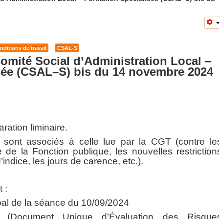
nditions de travail
CSAL-S
Comité
Social d’Administration
Local –
sée
(C
SA
L
–S
)
bis
du
1
4 novembre
202
4
ration liminaire.
 sont associés à celle lue par la CGT (contre le
de la Fonction publique, les nouvelles restriction
’indice, les jours de carence, etc.).
 :
rbal de la séance du 10/09/2024
Document Unique d’Évaluation des Risque