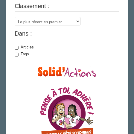
Classement :
LA SECTION
AGENDA
ADHÉRER
Dans :
Articles
Tags