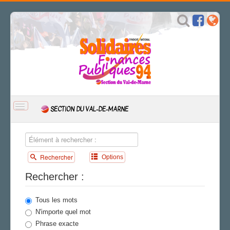
BASCULER
SECTION DU VAL-DE-MARNE
LA
NAVIGATION
ACCUEIL
ACTUALITÉ
Rechercher
Options
CSAL
CAP/Recours
Rechercher :
FS SSCT
Action sociale
Tous les mots
Archives
N'importe quel mot
Phrase exacte
L'IDÉE FIP