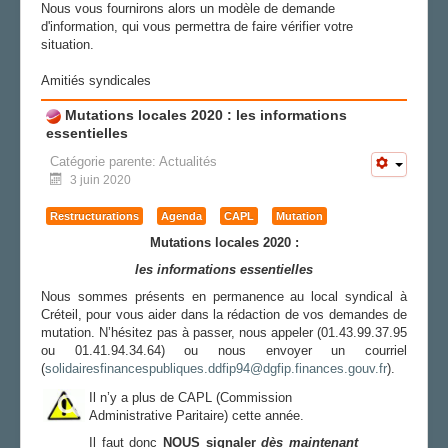
Nous vous fournirons alors un modèle de demande
d'information, qui vous permettra de faire vérifier votre
situation.
Amitiés syndicales
Mutations locales 2020 : les informations
essentielles
Catégorie parente:
Actualités
3 juin 2020
Restructurations
Agenda
CAPL
Mutation
Mutations locales 2020 :
les informations essentielles
Nous sommes présents en permanence au local syndical à
Créteil, pour vous aider dans la rédaction de vos demandes de
mutation. N’hésitez pas à passer, nous appeler (01.43.99.37.95
ou 01.41.94.34.64) ou nous envoyer un courriel
(
solidairesfinancespubliques.ddfip94@dgfip.finances.gouv.fr
).
Il n’y a plus de CAPL (Commission
Administrative Paritaire) cette année.
Il faut donc
NOUS
signaler
dès maintenant