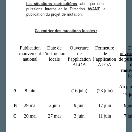
les situations particulières
, afin que nous
puissions interpeller la Direction
AVANT
la
publication du projet de mutation.
Calendrier des mutations locales :
Publication
Date de
Ouverture
Fermeture
D
mouvement
l’instruction
de
de
prévisi
national
locale
l’application
l’application
de
pub
ALOA
ALOA
mouv
lo
Au plus
A
8 juin
(16 juin)
(23 juin)
15 ju
B
29 mai
2 juin
9 juin
17 juin
9 jui
C
20 mai
27 mai
3 juin
11 juin
7 jui