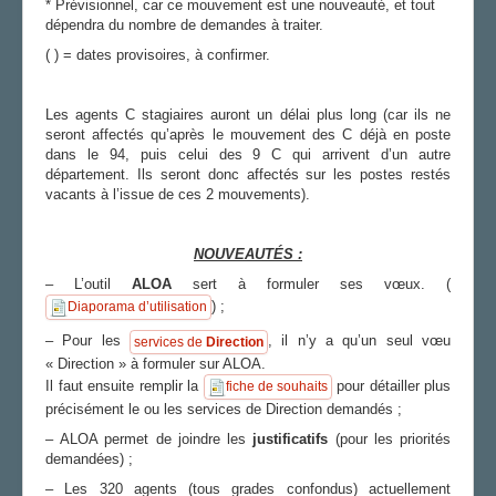
* Prévisionnel, car ce mouvement est une nouveauté, et tout
dépendra du nombre de demandes à traiter.
( ) = dates provisoires, à confirmer.
Les agents C stagiaires auront un délai plus long (car ils ne
seront affectés qu’après le mouvement des C déjà en poste
dans le 94, puis celui des 9 C qui arrivent d’un autre
département. Ils seront donc affectés sur les postes restés
vacants à l’issue de ces 2 mouvements).
NOUVEAUTÉS :
– L’outil
ALOA
sert à formuler ses vœux. (
) ;
Diaporama d’utilisation
– Pour les
, il n’y a qu’un seul vœu
services de
Direction
« Direction » à formuler sur ALOA.
Il faut ensuite remplir la
pour détailler plus
fiche de souhaits
précisément le ou les services de Direction demandés ;
– ALOA permet de joindre les
justificatifs
(pour les priorités
demandées) ;
– Les 320 agents (tous grades confondus) actuellement