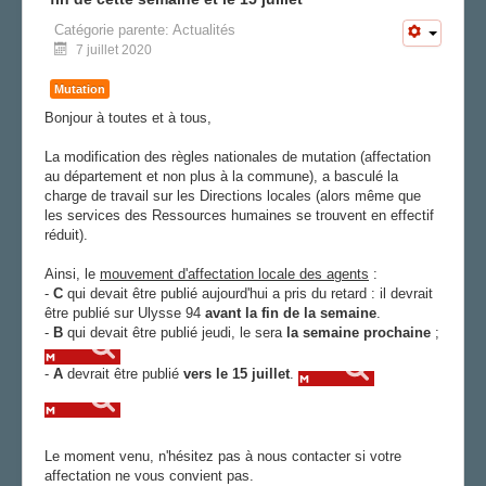
Catégorie parente:
Actualités
7 juillet 2020
Mutation
Bonjour à toutes et à tous,
La modification des règles nationales de mutation (affectation
au département et non plus à la commune), a basculé la
charge de travail sur les Directions locales (alors même que
les services des Ressources humaines se trouvent en effectif
réduit).
Ainsi, le
mouvement d'affectation locale des agents
:
-
C
qui devait être publié aujourd'hui a pris du retard : il devrait
être publié sur Ulysse 94
avant la fin de la semaine
.
-
B
qui devait être publié jeudi, le sera
la semaine prochaine
;
-
A
devrait être publié
vers le 15 juillet
.
Le moment venu, n'hésitez pas à nous contacter si votre
affectation ne vous convient pas.