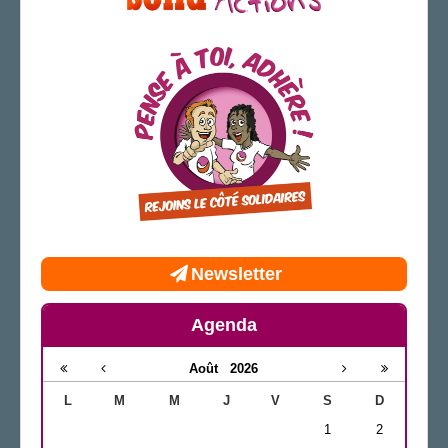
Newsletter
Agenda
Août
2026
L
M
M
J
V
S
D
1
2