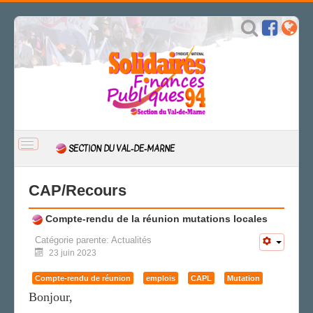
BASCULER
SECTION DU VAL-DE-MARNE
LA
NAVIGATION
ACCUEIL
CAP/Recours
ACTUALITÉ
Compte-rendu de la réunion mutations locales
CSAL
CAP/Recours
Catégorie parente:
Actualités
23 juin 2023
FS SSCT
Action sociale
Compte-rendu de réunion
emplois
CAPL
Mutation
Archives
Bonjour,
L'IDÉE FIP