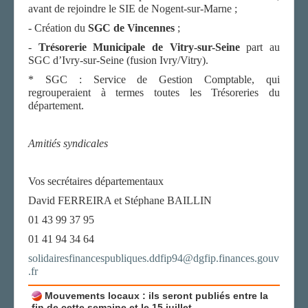
avant de rejoindre le SIE de Nogent-sur-Marne ;
- Création du
SGC de Vincennes
;
-
T
résorerie Municipale
de Vitry-
sur-Seine
part au
SGC d’Ivry-sur-Seine (fusion Ivry/Vitry).
* SGC : Service de Gestion Comptable, qui
regrouperaient à termes toutes les Trésoreries du
département.
Amitiés syndicales
Vos secrétaires départementaux
David FERREIRA et Stéphane BAILLIN
01 43 99 37 95
01 41 94 34 64
solidairesfinancespubliques.ddfip94@dgfip.finances.gouv
.fr
Mouvements locaux : ils seront publiés entre la
fin de cette semaine et le 15 juillet