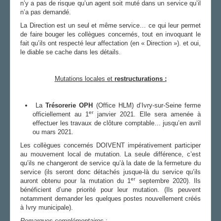
n’y a pas de risque qu’un agent soit muté dans un service qu’il
n’a pas demandé.
La Direction est un seul et même service… ce qui leur permet
de faire bouger les collègues concernés, tout en invoquant le
fait qu’ils ont respecté leur affectation (en « Direction »). et oui,
le diable se cache dans les détails.
Mutations locales et
restructurations :
La
Tr
ésorerie OPH
(Office HLM) d’Ivry-sur-Seine ferme
er
officiellement au 1
janvier 2021. Elle sera amenée à
effectuer les travaux de clôture comptable… jusqu’en avril
ou mars 2021.
Les collègues concernés DOIVENT impérativement participer
au mouvement local de mutation. La seule différence, c’est
qu’ils ne changeront de service qu’à la date de la fermeture du
service (ils seront donc détachés jusque-là du service qu’ils
er
auront obtenu pour la mutation du 1
septembre 2020). Ils
bénéficient d’une priorité pour leur mutation. (Ils peuvent
notamment demander les quelques postes nouvellement créés
à Ivry municipale).
Remarques complémentaires
: