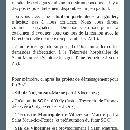
retraite, les collègues qui vont réussir un concours… il y a
des postes potentiellement disponibles un peu partout.
- si vous avez une
situation particulière à signaler
,
n’hésitez pas à nous contacter. Nous vous dirons
comment le signaler à la Direction. Cela nous permettra
également d’évoquer votre cas lors de la réunion avec la
Direction (cette dernière remplaçant les CAPL).
- à notre très grande surprise, la Direction a fermé les
demandes d’affectation à la Trésorerie hospitalière de
Saint Maurice. (Serait-ce le signe d’une fermeture à venir
?!?).
Pour mémoire, ci-après les projets de déménagement pour
fin 2021 :
-
SIP de N
ogent-sur-Marne
part à Vincennes ;
- Création du
SGC
*
d’Orly
(fusion Trésorerie de Fresnes
déplacée à Orly, avec celle d’Orly) ;
-
Trésorerie Municipale de Villiers-sur-Marne
part à
Saint Maur-des-Fossés (et préfiguration du futur SGC) ;
-
SIE de
V
incennes
est provisoirement à Saint Maurice,