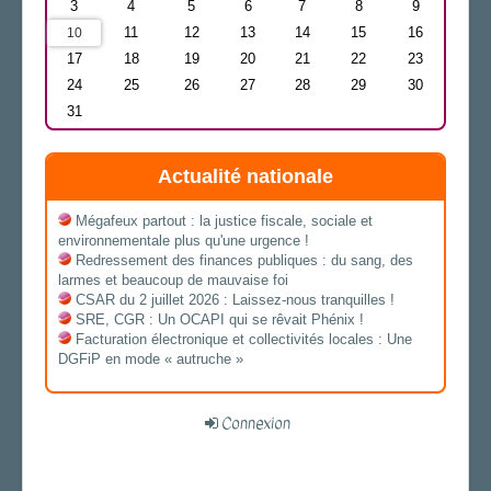
3
4
5
6
7
8
9
11
12
13
14
15
16
10
17
18
19
20
21
22
23
24
25
26
27
28
29
30
31
Actualité nationale
Mégafeux partout : la justice fiscale, sociale et
environnementale plus qu'une urgence !
Redressement des finances publiques : du sang, des
larmes et beaucoup de mauvaise foi
CSAR du 2 juillet 2026 : Laissez-nous tranquilles !
SRE, CGR : Un OCAPI qui se rêvait Phénix !
Facturation électronique et collectivités locales : Une
DGFiP en mode « autruche »
Connexion