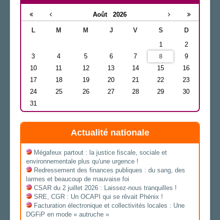
Août
2026
L
M
M
J
V
S
D
1
2
3
4
5
6
7
9
8
10
11
12
13
14
15
16
17
18
19
20
21
22
23
24
25
26
27
28
29
30
31
Actualité nationale
Mégafeux partout : la justice fiscale, sociale et
environnementale plus qu'une urgence !
Redressement des finances publiques : du sang, des
larmes et beaucoup de mauvaise foi
CSAR du 2 juillet 2026 : Laissez-nous tranquilles !
SRE, CGR : Un OCAPI qui se rêvait Phénix !
Facturation électronique et collectivités locales : Une
DGFiP en mode « autruche »