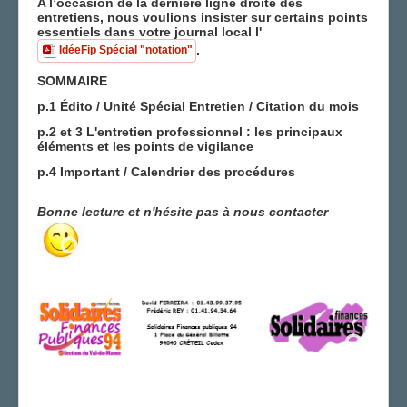
A l’occasion de la dernière ligne droite des
entretiens, nous voulions insister sur certains points
LA SECTION
essentiels dans votre journal local l'
.
IdéeFip Spécial "notation"
AGENDA
SOMMAIRE
ADHÉRER
p.1 Édito / Unité Spécial Entretien / Citation du mois
p.2 et 3 L'entretien professionnel : les principaux
éléments et les points de vigilance
p.4 Important / Calendrier des procédures
Bonne lecture et n'hésite pas à nous contacter