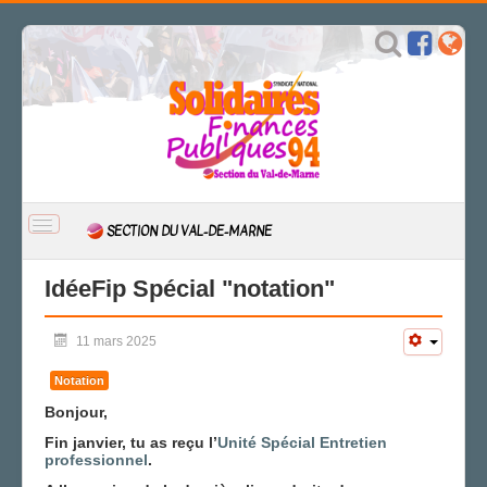
BASCULER
SECTION DU VAL-DE-MARNE
LA
NAVIGATION
ACCUEIL
IdéeFip Spécial "notation"
ACTUALITÉ
11 mars 2025
CSAL
CAP/Recours
Notation
FS SSCT
Bonjour,
Action sociale
Fin janvier, tu as reçu l’
Unité Spécial Entretien
Archives
professionnel
.
L'IDÉE FIP