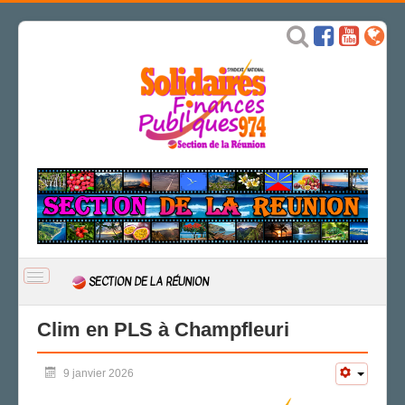
BASCULER
SECTION DE LA RÉUNION
LA
NAVIGATION
ACCUEIL
Clim en PLS à Champfleuri
ACTUALITÉ
9 janvier 2026
Nos expressions
CSAL