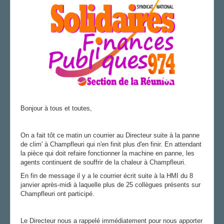
CAP/Recours
FS SSCT
Action sociale
Archives
TI COQ
LA SECTION
Le bureau de section
Vos correspondants
Bonjour à tous et toutes,
Vos élus
AGENDA
On a fait tôt ce matin un courrier au Directeur suite à la panne
de clim' à Champfleuri qui n'en finit plus d'en finir. En attendant
ADHÉRER
la pièce qui doit refaire fonctionner la machine en panne, les
agents continuent de souffrir de la chaleur à Champfleuri.
En fin de message il y a le courrier écrit suite à la HMI du 8
janvier après-midi à laquelle plus de 25 collègues présents sur
Champfleuri ont participé.
Le Directeur nous a rappelé immédiatement pour nous apporter