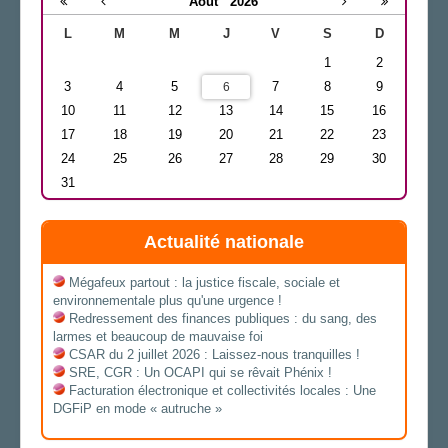
Août
2026
L
M
M
J
V
S
D
1
2
3
4
5
7
8
9
6
10
11
12
13
14
15
16
17
18
19
20
21
22
23
24
25
26
27
28
29
30
31
Actualité nationale
Mégafeux partout : la justice fiscale, sociale et
environnementale plus qu'une urgence !
Redressement des finances publiques : du sang, des
larmes et beaucoup de mauvaise foi
CSAR du 2 juillet 2026 : Laissez-nous tranquilles !
SRE, CGR : Un OCAPI qui se rêvait Phénix !
Facturation électronique et collectivités locales : Une
DGFiP en mode « autruche »