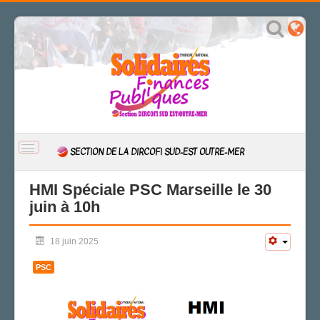
BASCULER
SECTION DE LA DIRCOFI SUD-EST OUTRE-MER
LA
NAVIGATION
ACCUEIL
HMI Spéciale PSC Marseille le 30
juin à 10h
ACTUALITÉ
CSAL
18 juin 2025
CAP/Recours
FS SSCT
PSC
Action sociale
Archives
LA SECTION