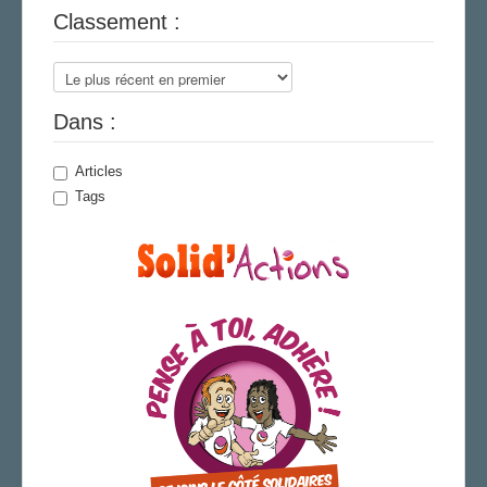
Classement :
AGENDA
ADHÉRER
Dans :
Articles
Tags