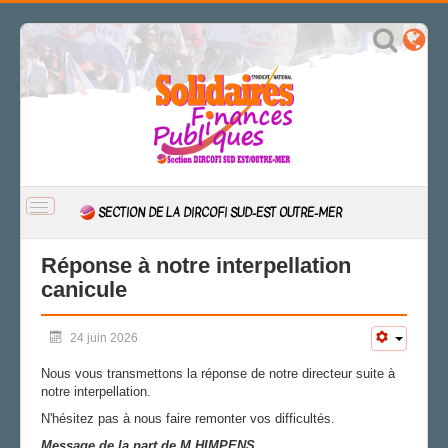
BASCULER
SECTION DE LA DIRCOFI SUD-EST OUTRE-MER
LA
NAVIGATION
ACCUEIL
Réponse à notre interpellation
canicule
ACTUALITÉ
CSAL
24 juin 2026
CAP/Recours
FS SSCT
Nous vous transmettons la réponse de notre directeur suite à
Action sociale
notre interpellation.
Archives
N'hésitez pas à nous faire remonter vos difficultés.
LA SECTION
Message de la part de M.HIMPENS