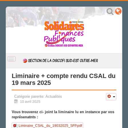
BASCULER
SECTION DE LA DIRCOFI SUD-EST OUTRE-MER
LA
NAVIGATION
ACCUEIL
Liminaire + compte rendu CSAL du
19 mars 2025
ACTUALITÉ
CSAL
Catégorie parente:
Actualités
CAP/Recours
10 avril 2025
FS SSCT
Action sociale
Vous trouverez ci- joint la liminaire lu en instance par vos
représenatnts :
Archives
Liminaire_CSAL_du_19032025_SFP.pdf
LA SECTION