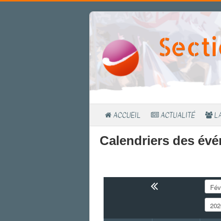
Secti
ACCUEIL
ACTUALITÉ
L
Calendriers des év