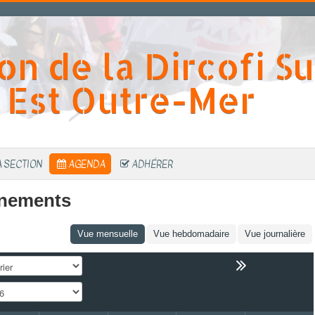
on de la Dircofi S
Est Outre-Mer
A SECTION
AGENDA
ADHÉRER
énements
Vue mensuelle
Vue hebdomadaire
Vue journalière