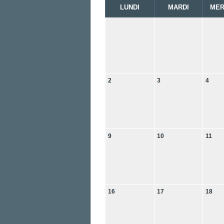
LUNDI
MARDI
MER
2
3
4
9
10
11
16
17
18