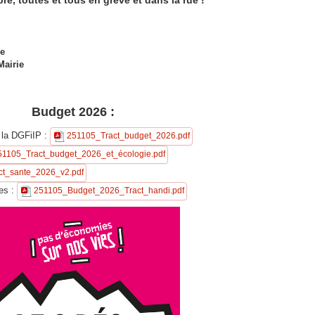
e, toutes et tous en grève et dans la rue !
re
Mairie
Budget 2026 :
t la DGFiIP :
251105_Tract_budget_2026.pdf
51105_Tract_budget_2026_et_écologie.pdf
ct_sante_2026_v2.pdf
es :
251105_Budget_2026_Tract_handi.pdf