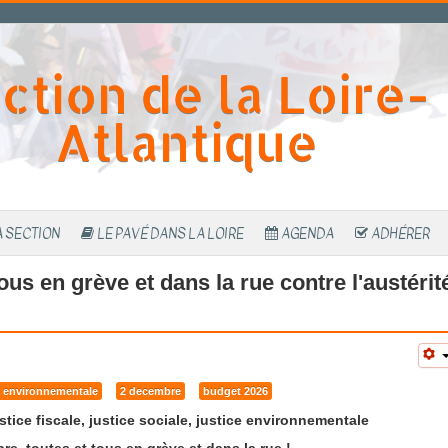
ction de la Loire-
Atlantique
A SECTION
LE PAVÉ DANS LA LOIRE
AGENDA
ADHÉRER
ous en grève et dans la rue contre l'austérit
et environnementale
2 decembre
budget 2026
tice fiscale, justice sociale, justice environnementale