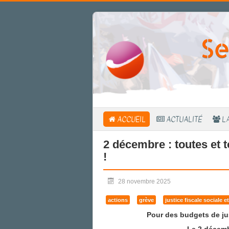
Se
ACCUEIL
ACTUALITÉ
L
2 décembre : toutes et t
!
28 novembre 2025
actions
grève
justice fiscale sociale 
Pour des budgets de jus