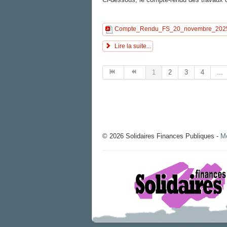
Compte_Rendu_FS_20_novembre_2025
Lire la suite...
1
2
3
4
...
© 2026 Solidaires Finances Publiques -
Me