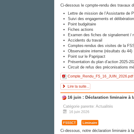
Ci-dessous le cpmpte-rendu des travaux d
Lettre de mission de l’Assistante de 
Suivi des engagements et délibératio
Point budgétaire
Fiches actions
Examen des fiches de signalement / 
Accidents du travail
Comptes-rendus des visites de la F
Observatoire interne (résultats du 44)
Point sur le Papripact
Présentation du plan d’action 2025-202
Circuit de refus des préconisations m
Compte_Rendu_FS_16_JUIN_2026.pdf
Lire la suite...
16 juin : Déclaration liminaire à
Catégorie parente:
Actualités
16 juin 2026
FSSSCT
Liminaire
Ci-dessous, notre déclaration liminaire à 