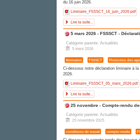
du 16 juin 2026.
Liminaire_FSSSCT_16_juin_2026.pdf
Lire la suite...
5 mars 2026 - FSSSCT - Déclarati
Catégorie parente:
Actualités
5 mars 2026
liminaires
FSSSCT
Protection des ag
Ci-dessous notre déclaration liminaire à l
2026.
Liminaire_FSSSCT_05_mars_2026.pdf
Lire la suite...
25 novembre - Compte-rendu des
Catégorie parente:
Actualités
25 novembre 2025
conditions de travail
compte-rendu
F
Ci-dessous, le compte-rendu des travaux