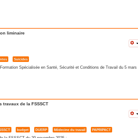
on liminaire
entes
Suicides
a Formation Spécialisée en Santé, Sécurité et Conditions de Travail du 5 mars
 travaux de la FSSSCT
SSSCT
budget
DUERP
Médecine du travail
PAPRIPACT
 de la FSSSCT du 20 novembre 2025 :