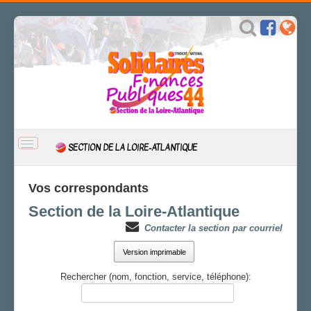
BASCULER
SECTION DE LA LOIRE-ATLANTIQUE
LA
NAVIGATION
ACCUEIL
Vos correspondants
ACTUALITÉ
Section de la Loire-Atlantique
Expression
Contacter la section par courriel
Engagements
CSAL
Version imprimable
CAP/Recours
Rechercher (nom, fonction, service, téléphone):
FS SSCT
Action sociale