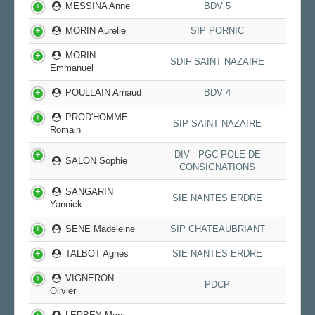
MESSINA Anne
BDV 5
MORIN Aurelie
SIP PORNIC
MORIN
SDIF SAINT NAZAIRE
Emmanuel
POULLAIN Arnaud
BDV 4
PROD'HOMME
SIP SAINT NAZAIRE
Romain
DIV - PGC-POLE DE
SALON Sophie
CONSIGNATIONS
SANGARIN
SIE NANTES ERDRE
Yannick
SENE Madeleine
SIP CHATEAUBRIANT
TALBOT Agnes
SIE NANTES ERDRE
VIGNERON
PDCP
Olivier