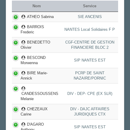
Archives
Nom
Service
LA SECTION
ATHEO Sabrina
SIE ANCENIS
Vos correspondants
BARROIS
Vos élus
NANTES Local Solidaires F P
Frederic
LE PAVÉ DANS LA LOIRE
BENEDETTO
CGF-CENTRE DE GESTION
AGENDA
Olivier
FINANCIERE BLOC 2
ADHÉRER
BESCOND
SIP NANTES EST
Morwenna
BIRE Marie-
PCRP DE SAINT
Annick
NAZAIRE/PORNIC
CANDESSOUSSENS
DIV - DEP- CPE (EX SLR)
Melanie
CHEZEAUX
DIV - DAJC AFFAIRES
Carine
JURIDIQUES CTX
D'AGARO
SIP NANTES EST
Anthony