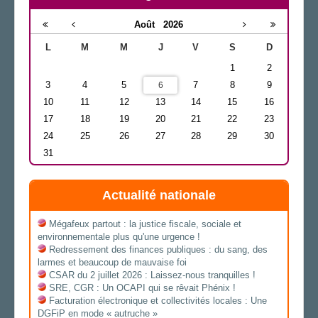
Août
2026
L
M
M
J
V
S
D
1
2
3
4
5
7
8
9
6
10
11
12
13
14
15
16
17
18
19
20
21
22
23
24
25
26
27
28
29
30
31
Actualité nationale
Mégafeux partout : la justice fiscale, sociale et
environnementale plus qu'une urgence !
Redressement des finances publiques : du sang, des
larmes et beaucoup de mauvaise foi
CSAR du 2 juillet 2026 : Laissez-nous tranquilles !
SRE, CGR : Un OCAPI qui se rêvait Phénix !
Facturation électronique et collectivités locales : Une
DGFiP en mode « autruche »