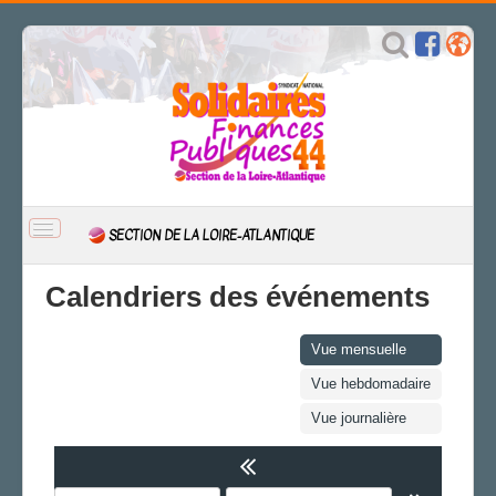
BASCULER
SECTION DE LA LOIRE-ATLANTIQUE
LA
NAVIGATION
ACCUEIL
Calendriers des événements
ACTUALITÉ
Expression
Vue mensuelle
Engagements
Vue hebdomadaire
CSAL
Vue journalière
CAP/Recours
FS SSCT
Action sociale