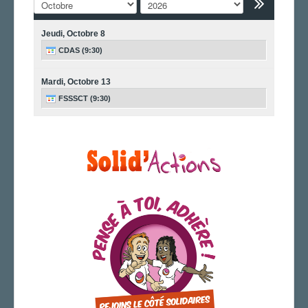
Archives
LA SECTION
Jeudi,
Octobre
8
Vos correspondants
CDAS (9:30)
Vos élus
Mardi,
Octobre
13
LE PAVÉ DANS LA LOIRE
FSSSCT (9:30)
AGENDA
ADHÉRER