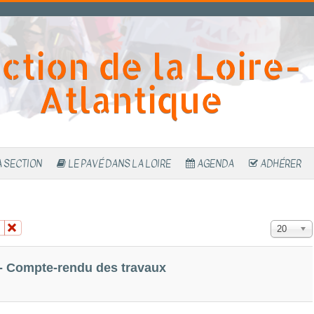
ction de la Loire-
Atlantique
A SECTION
LE PAVÉ DANS LA LOIRE
AGENDA
ADHÉRER
Affichage 
20
- Compte-rendu des travaux