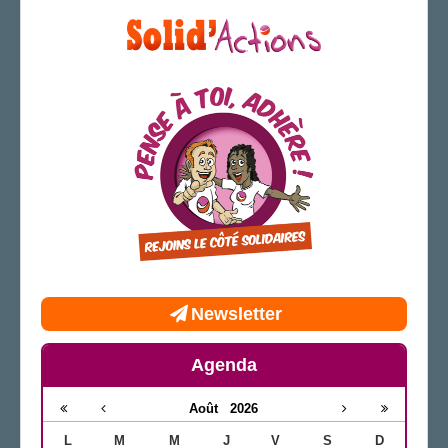
Archives
LA SECTION
Vos correspondants
Vos élus
LE PAVÉ DANS LA LOIRE
AGENDA
ADHÉRER
Newsletter
Agenda
Août
2026
L
M
M
J
V
S
D