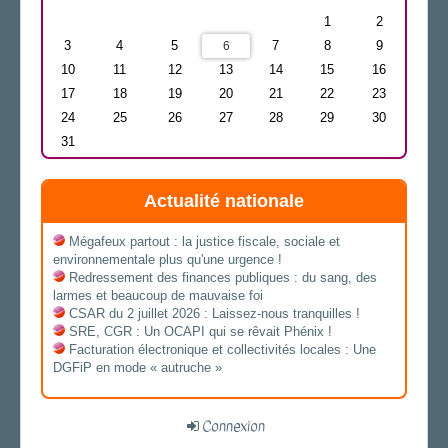
1
2
3
4
5
7
8
9
6
10
11
12
13
14
15
16
17
18
19
20
21
22
23
24
25
26
27
28
29
30
31
Actualité nationale
Mégafeux partout : la justice fiscale, sociale et
environnementale plus qu'une urgence !
Redressement des finances publiques : du sang, des
larmes et beaucoup de mauvaise foi
CSAR du 2 juillet 2026 : Laissez-nous tranquilles !
SRE, CGR : Un OCAPI qui se rêvait Phénix !
Facturation électronique et collectivités locales : Une
DGFiP en mode « autruche »
Connexion