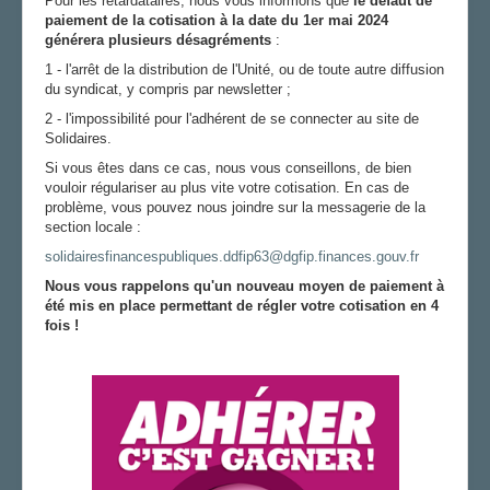
Pour les retardataires, nous vous informons que
le défaut de
paiement de la cotisation à la date du 1er mai 2024
AGENDA
générera plusieurs désagréments
:
ADHÉRER
1 - l'arrêt de la distribution de l'Unité, ou de toute autre diffusion
du syndicat, y compris par newsletter ;
2 - l'impossibilité pour l'adhérent de se connecter au site de
Solidaires.
Si vous êtes dans ce cas, nous vous conseillons, de bien
vouloir régulariser au plus vite votre cotisation. En cas de
problème, vous pouvez nous joindre sur la messagerie de la
section locale :
solidairesfinancespubliques.ddfip63@dgfip.finances.gouv.fr
Nous vous rappelons qu'un nouveau moyen de paiement à
été mis en place permettant de régler votre cotisation en 4
fois !