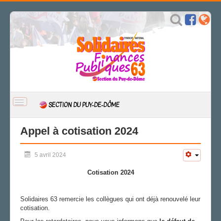
BASCULER
SECTION DU PUY-DE-DÔME
LA
NAVIGATION
ACCUEIL
Appel à cotisation 2024
ACTUALITÉ
5 avril 2024
CSAL
CAP/Recours
Cotisation 2024
FS SSCT
Action sociale
Solidaires 63 remercie les collègues qui ont déjà renouvelé leur
Archives
cotisation.
LA SECTION