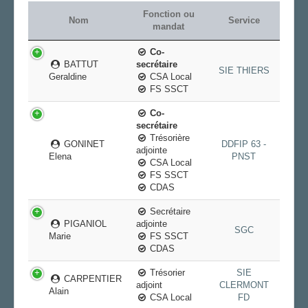
Fonction ou
AGENDA
Nom
Service
mandat
ADHÉRER
Co-
BATTUT
secrétaire
SIE THIERS
Geraldine
CSA Local
FS SSCT
Co-
secrétaire
Trésorière
GONINET
DDFIP 63 -
adjointe
Elena
PNST
CSA Local
FS SSCT
CDAS
Secrétaire
PIGANIOL
adjointe
SGC
Marie
FS SSCT
CDAS
Trésorier
SIE
CARPENTIER
adjoint
CLERMONT
Alain
CSA Local
FD