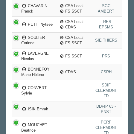
CHAVARIN
CSA Local
SGC
Franck
FS SSCT
AMBERT
CSA Local
TRES
PETIT Nytsee
CDAS
EPSMS
SOULIER
CSA Local
SIE THIERS
Corinne
FS SSCT
LAVERGNE
FS SSCT
PRS
Nicolas
BONNEFOY
CDAS
CSRH
Marie-Hélène
SDIF
CONVERT
CLERMONT
Sylvie
FD
DDFIP 63 -
ISIK Emrah
PNST
PCRP
MOUCHET
CLERMONT
Beatrice
FD