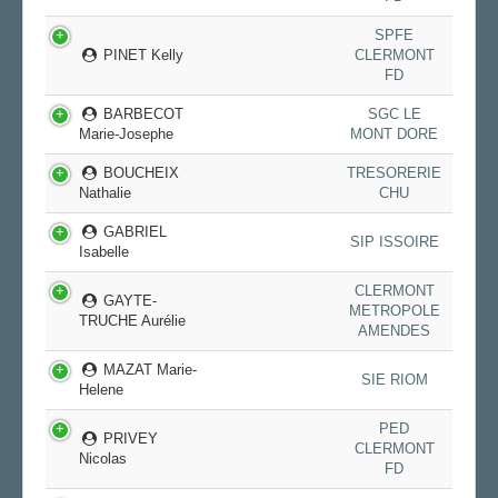
SPFE
PINET Kelly
CLERMONT
FD
BARBECOT
SGC LE
Marie-Josephe
MONT DORE
BOUCHEIX
TRESORERIE
Nathalie
CHU
GABRIEL
SIP ISSOIRE
Isabelle
CLERMONT
GAYTE-
METROPOLE
TRUCHE Aurélie
AMENDES
MAZAT Marie-
SIE RIOM
Helene
PED
PRIVEY
CLERMONT
Nicolas
FD