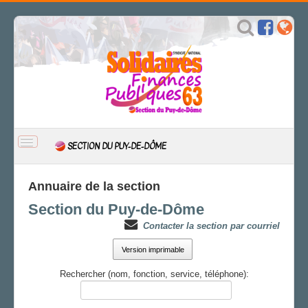
BASCULER
SECTION DU PUY-DE-DÔME
LA
NAVIGATION
ACCUEIL
Annuaire de la section
ACTUALITÉ
Section du Puy-de-Dôme
CSAL
Contacter la section par courriel
CAP/Recours
FS SSCT
Version imprimable
Action sociale
Rechercher (nom, fonction, service, téléphone):
Archives
LA SECTION